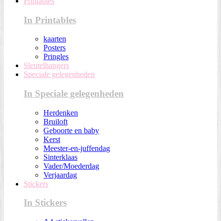
Printables
In Printables
kaarten
Posters
Pringles
Sleutelhangers
Speciale gelegenheden
In Speciale gelegenheden
Herdenken
Bruiloft
Geboorte en baby
Kerst
Meester-en-juffendag
Sinterklaas
Vader/Moederdag
Verjaardag
Stickers
In Stickers