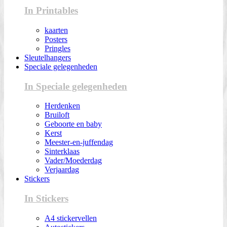
In Printables
kaarten
Posters
Pringles
Sleutelhangers
Speciale gelegenheden
In Speciale gelegenheden
Herdenken
Bruiloft
Geboorte en baby
Kerst
Meester-en-juffendag
Sinterklaas
Vader/Moederdag
Verjaardag
Stickers
In Stickers
A4 stickervellen