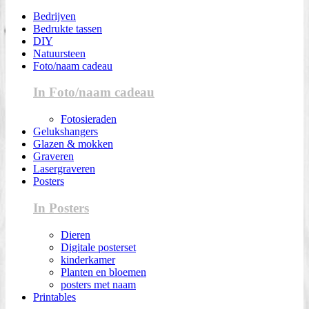
Bedrijven
Bedrukte tassen
DIY
Natuursteen
Foto/naam cadeau
In Foto/naam cadeau
Fotosieraden
Gelukshangers
Glazen & mokken
Graveren
Lasergraveren
Posters
In Posters
Dieren
Digitale posterset
kinderkamer
Planten en bloemen
posters met naam
Printables