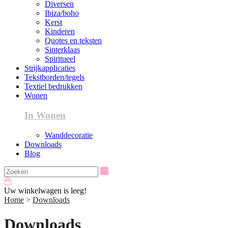
Diversen
Ibiza/boho
Kerst
Kinderen
Quotes en teksten
Sinterklaas
Spiritueel
Strijkapplicaties
Tekstborden/tegels
Textiel bedrukken
Wonen
In Wonen
Wanddecoratie
Downloads
Blog
Zoeken
Uw winkelwagen is leeg!
Home
>
Downloads
Downloads