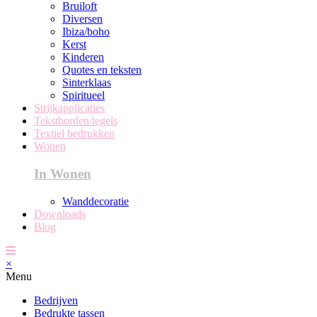
Bruiloft
Diversen
Ibiza/boho
Kerst
Kinderen
Quotes en teksten
Sinterklaas
Spiritueel
Strijkapplicaties
Tekstborden/tegels
Textiel bedrukken
Wonen
In Wonen
Wanddecoratie
Downloads
Blog
×
Menu
Bedrijven
Bedrukte tassen