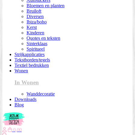
Autostickers
Bloemen en planten
Bruiloft
Diversen
Ibiza/boho
Kerst
Kinderen
Quotes en teksten
Sinterklaas
Spiritueel
Strijkapplicaties
Tekstborden/tegels
Textiel bedrukken
Wonen
In Wonen
Wanddecoratie
Downloads
Blog
0,00
Zoeken