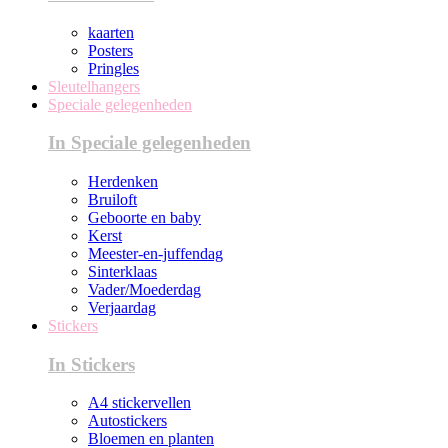
kaarten
Posters
Pringles
Sleutelhangers
Speciale gelegenheden
In Speciale gelegenheden
Herdenken
Bruiloft
Geboorte en baby
Kerst
Meester-en-juffendag
Sinterklaas
Vader/Moederdag
Verjaardag
Stickers
In Stickers
A4 stickervellen
Autostickers
Bloemen en planten