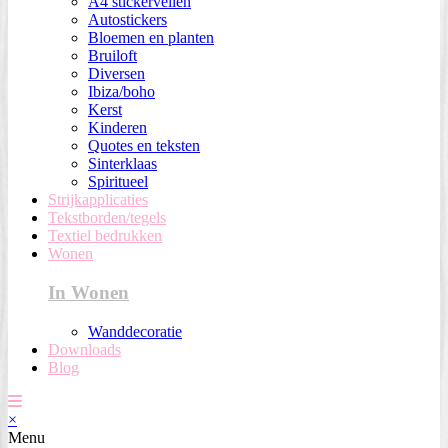
A4 stickervellen
Autostickers
Bloemen en planten
Bruiloft
Diversen
Ibiza/boho
Kerst
Kinderen
Quotes en teksten
Sinterklaas
Spiritueel
Strijkapplicaties
Tekstborden/tegels
Textiel bedrukken
Wonen
In Wonen
Wanddecoratie
Downloads
Blog
×
Menu