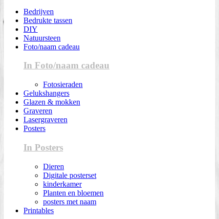
Bedrijven
Bedrukte tassen
DIY
Natuursteen
Foto/naam cadeau
In Foto/naam cadeau
Fotosieraden
Gelukshangers
Glazen & mokken
Graveren
Lasergraveren
Posters
In Posters
Dieren
Digitale posterset
kinderkamer
Planten en bloemen
posters met naam
Printables