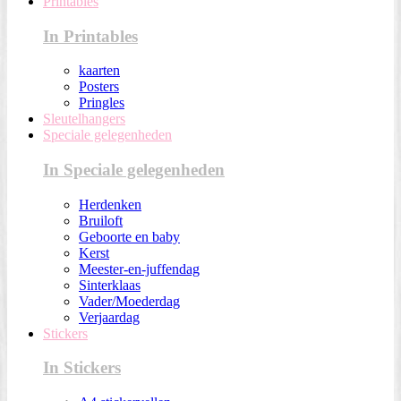
Printables
In Printables
kaarten
Posters
Pringles
Sleutelhangers
Speciale gelegenheden
In Speciale gelegenheden
Herdenken
Bruiloft
Geboorte en baby
Kerst
Meester-en-juffendag
Sinterklaas
Vader/Moederdag
Verjaardag
Stickers
In Stickers