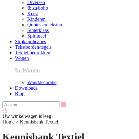
Diversen
Ibiza/boho
Kerst
Kinderen
Quotes en teksten
Sinterklaas
Spiritueel
Strijkapplicaties
Tekstborden/tegels
Textiel bedrukken
Wonen
In Wonen
Wanddecoratie
Downloads
Blog
Zoeken
Uw winkelwagen is leeg!
Home
>
Kennisbank Textiel
Kennisbank Textiel