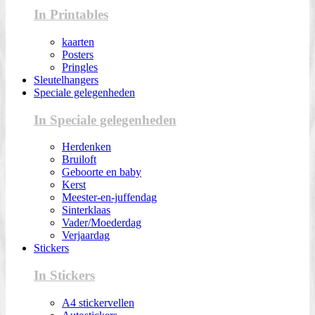
In Printables
kaarten
Posters
Pringles
Sleutelhangers
Speciale gelegenheden
In Speciale gelegenheden
Herdenken
Bruiloft
Geboorte en baby
Kerst
Meester-en-juffendag
Sinterklaas
Vader/Moederdag
Verjaardag
Stickers
In Stickers
A4 stickervellen