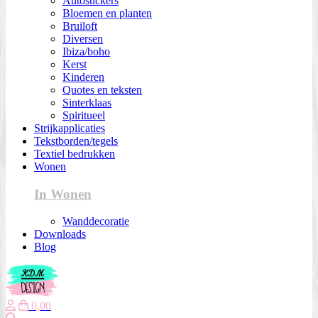
Autostickers
Bloemen en planten
Bruiloft
Diversen
Ibiza/boho
Kerst
Kinderen
Quotes en teksten
Sinterklaas
Spiritueel
Strijkapplicaties
Tekstborden/tegels
Textiel bedrukken
Wonen
In Wonen
Wanddecoratie
Downloads
Blog
0,00
Zoeken