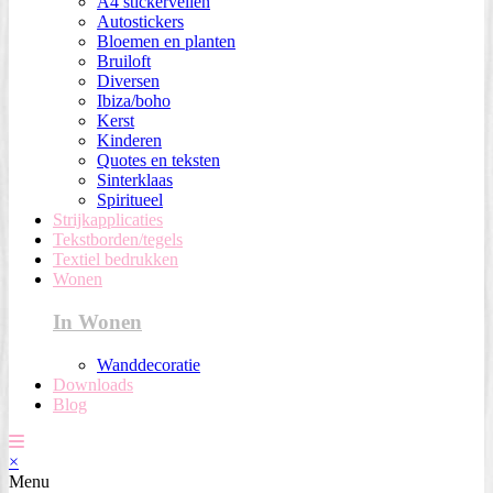
A4 stickervellen
Autostickers
Bloemen en planten
Bruiloft
Diversen
Ibiza/boho
Kerst
Kinderen
Quotes en teksten
Sinterklaas
Spiritueel
Strijkapplicaties
Tekstborden/tegels
Textiel bedrukken
Wonen
In Wonen
Wanddecoratie
Downloads
Blog
×
Menu