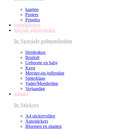
kaarten
Posters
Pringles
Sleutelhangers
Speciale gelegenheden
In Speciale gelegenheden
Herdenken
Bruiloft
Geboorte en baby
Kerst
Meester-en-juffendag
Sinterklaas
Vader/Moederdag
Verjaardag
Stickers
In Stickers
A4 stickervellen
Autostickers
Bloemen en planten