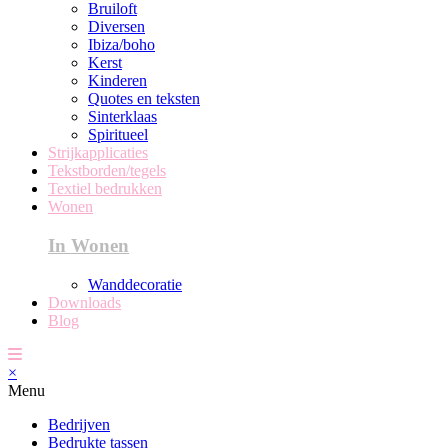
Bruiloft
Diversen
Ibiza/boho
Kerst
Kinderen
Quotes en teksten
Sinterklaas
Spiritueel
Strijkapplicaties
Tekstborden/tegels
Textiel bedrukken
Wonen
In Wonen
Wanddecoratie
Downloads
Blog
×
Menu
Bedrijven
Bedrukte tassen