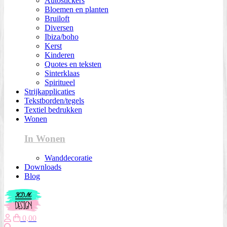
Autostickers
Bloemen en planten
Bruiloft
Diversen
Ibiza/boho
Kerst
Kinderen
Quotes en teksten
Sinterklaas
Spiritueel
Strijkapplicaties
Tekstborden/tegels
Textiel bedrukken
Wonen
In Wonen
Wanddecoratie
Downloads
Blog
0,00
Zoeken