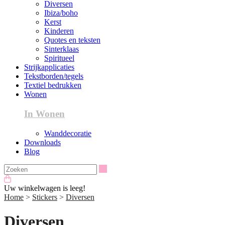
Diversen
Ibiza/boho
Kerst
Kinderen
Quotes en teksten
Sinterklaas
Spiritueel
Strijkapplicaties
Tekstborden/tegels
Textiel bedrukken
Wonen
In Wonen
Wanddecoratie
Downloads
Blog
Zoeken
Uw winkelwagen is leeg!
Home
>
Stickers
>
Diversen
Diversen