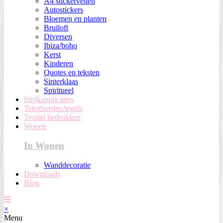
A4 stickervellen
Autostickers
Bloemen en planten
Bruiloft
Diversen
Ibiza/boho
Kerst
Kinderen
Quotes en teksten
Sinterklaas
Spiritueel
Strijkapplicaties
Tekstborden/tegels
Textiel bedrukken
Wonen
In Wonen
Wanddecoratie
Downloads
Blog
×
Menu