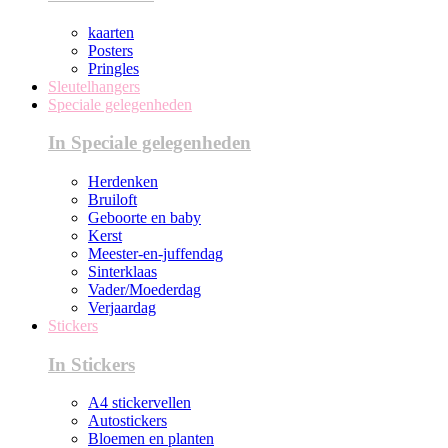
kaarten
Posters
Pringles
Sleutelhangers
Speciale gelegenheden
In Speciale gelegenheden
Herdenken
Bruiloft
Geboorte en baby
Kerst
Meester-en-juffendag
Sinterklaas
Vader/Moederdag
Verjaardag
Stickers
In Stickers
A4 stickervellen
Autostickers
Bloemen en planten