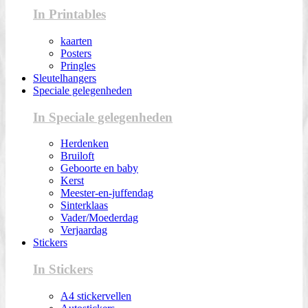
In Printables
kaarten
Posters
Pringles
Sleutelhangers
Speciale gelegenheden
In Speciale gelegenheden
Herdenken
Bruiloft
Geboorte en baby
Kerst
Meester-en-juffendag
Sinterklaas
Vader/Moederdag
Verjaardag
Stickers
In Stickers
A4 stickervellen