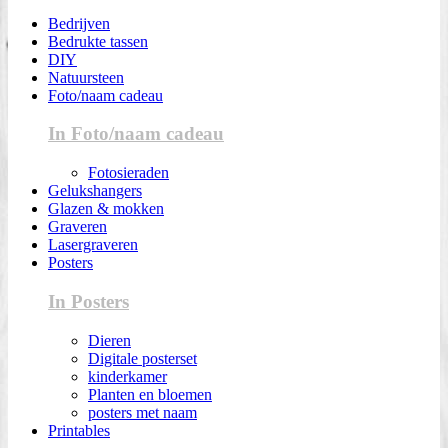
Bedrijven
Bedrukte tassen
DIY
Natuursteen
Foto/naam cadeau
In Foto/naam cadeau
Fotosieraden
Gelukshangers
Glazen & mokken
Graveren
Lasergraveren
Posters
In Posters
Dieren
Digitale posterset
kinderkamer
Planten en bloemen
posters met naam
Printables