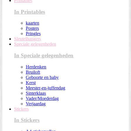
Printables
In Printables
kaarten
Posters
Pringles
Sleutelhangers
Speciale gelegenheden
In Speciale gelegenheden
Herdenken
Bruiloft
Geboorte en baby
Kerst
Meester-en-juffendag
Sinterklaas
Vader/Moederdag
Verjaardag
Stickers
In Stickers