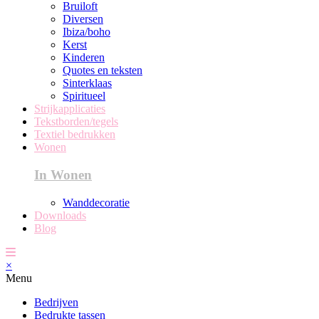
Bruiloft
Diversen
Ibiza/boho
Kerst
Kinderen
Quotes en teksten
Sinterklaas
Spiritueel
Strijkapplicaties
Tekstborden/tegels
Textiel bedrukken
Wonen
In Wonen
Wanddecoratie
Downloads
Blog
×
Menu
Bedrijven
Bedrukte tassen