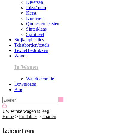
Diversen
Ibiza/boho
Kerst
Kinderen
Quotes en teksten
Sinterklaas
Spiritueel
Strijkapplicaties
Tekstborden/tegels
Textiel bedrukken
Wonen
In Wonen
Wanddecoratie
Downloads
Blog
Zoeken
Uw winkelwagen is leeg!
Home
>
Printables
>
kaarten
kaarten