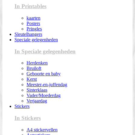
In Printables
kaarten
Posters
Pringles
Sleutelhangers
Speciale gelegenheden
In Speciale gelegenheden
Herdenken
Bruiloft
Geboorte en baby
Kerst
Meester-en-juffendag
Sinterklaas
Vader/Moederdag
Verjaardag
Stickers
In Stickers
A4 stickervellen