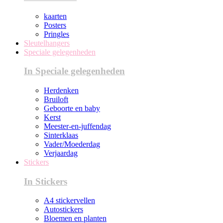
kaarten
Posters
Pringles
Sleutelhangers
Speciale gelegenheden
In Speciale gelegenheden
Herdenken
Bruiloft
Geboorte en baby
Kerst
Meester-en-juffendag
Sinterklaas
Vader/Moederdag
Verjaardag
Stickers
In Stickers
A4 stickervellen
Autostickers
Bloemen en planten