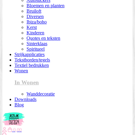
Autostickers
Bloemen en planten
Bruiloft
Diversen
Ibiza/boho
Kerst
Kinderen
Quotes en teksten
Sinterklaas
Spiritueel
Strijkapplicaties
Tekstborden/tegels
Textiel bedrukken
Wonen
In Wonen
Wanddecoratie
Downloads
Blog
0,00
Zoeken