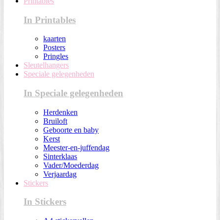
Printables
In Printables
kaarten
Posters
Pringles
Sleutelhangers
Speciale gelegenheden
In Speciale gelegenheden
Herdenken
Bruiloft
Geboorte en baby
Kerst
Meester-en-juffendag
Sinterklaas
Vader/Moederdag
Verjaardag
Stickers
In Stickers