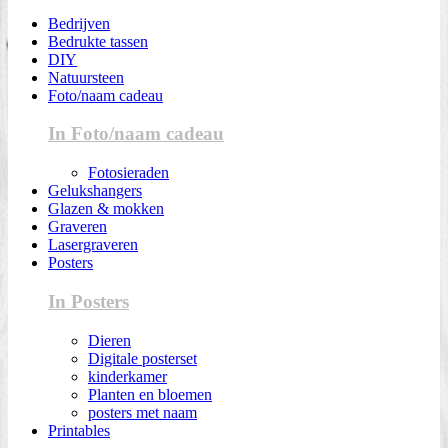
Bedrijven
Bedrukte tassen
DIY
Natuursteen
Foto/naam cadeau
In Foto/naam cadeau
Fotosieraden
Gelukshangers
Glazen & mokken
Graveren
Lasergraveren
Posters
In Posters
Dieren
Digitale posterset
kinderkamer
Planten en bloemen
posters met naam
Printables