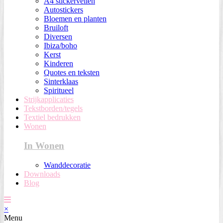
A4 stickervellen
Autostickers
Bloemen en planten
Bruiloft
Diversen
Ibiza/boho
Kerst
Kinderen
Quotes en teksten
Sinterklaas
Spiritueel
Strijkapplicaties
Tekstborden/tegels
Textiel bedrukken
Wonen
In Wonen
Wanddecoratie
Downloads
Blog
×
Menu