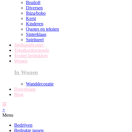
Bruiloft
Diversen
Ibiza/boho
Kerst
Kinderen
Quotes en teksten
Sinterklaas
Spiritueel
Strijkapplicaties
Tekstborden/tegels
Textiel bedrukken
Wonen
In Wonen
Wanddecoratie
Downloads
Blog
×
Menu
Bedrijven
Bedrukte tassen