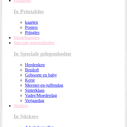
Printables
In Printables
kaarten
Posters
Pringles
Sleutelhangers
Speciale gelegenheden
In Speciale gelegenheden
Herdenken
Bruiloft
Geboorte en baby
Kerst
Meester-en-juffendag
Sinterklaas
Vader/Moederdag
Verjaardag
Stickers
In Stickers