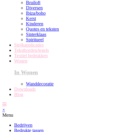
Bruiloft
Diversen
Ibiza/boho
Kerst
Kinderen
Quotes en teksten
Sinterklaas
Spiritueel
Strijkapplicaties
Tekstborden/tegels
Textiel bedrukken
Wonen
In Wonen
Wanddecoratie
Downloads
Blog
×
Menu
Bedrijven
Bedrukte tassen