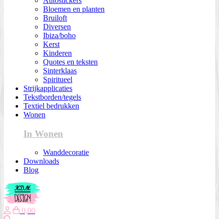
Autostickers
Bloemen en planten
Bruiloft
Diversen
Ibiza/boho
Kerst
Kinderen
Quotes en teksten
Sinterklaas
Spiritueel
Strijkapplicaties
Tekstborden/tegels
Textiel bedrukken
Wonen
In Wonen
Wanddecoratie
Downloads
Blog
0,00
Zoeken