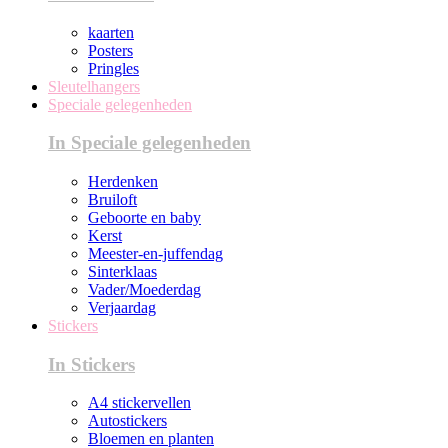
kaarten
Posters
Pringles
Sleutelhangers
Speciale gelegenheden
In Speciale gelegenheden
Herdenken
Bruiloft
Geboorte en baby
Kerst
Meester-en-juffendag
Sinterklaas
Vader/Moederdag
Verjaardag
Stickers
In Stickers
A4 stickervellen
Autostickers
Bloemen en planten