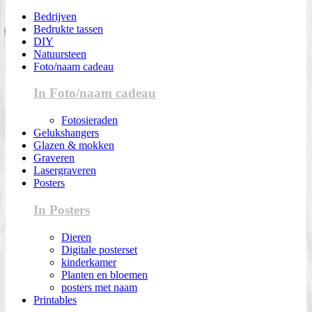
Bedrijven
Bedrukte tassen
DIY
Natuursteen
Foto/naam cadeau
In Foto/naam cadeau
Fotosieraden
Gelukshangers
Glazen & mokken
Graveren
Lasergraveren
Posters
In Posters
Dieren
Digitale posterset
kinderkamer
Planten en bloemen
posters met naam
Printables