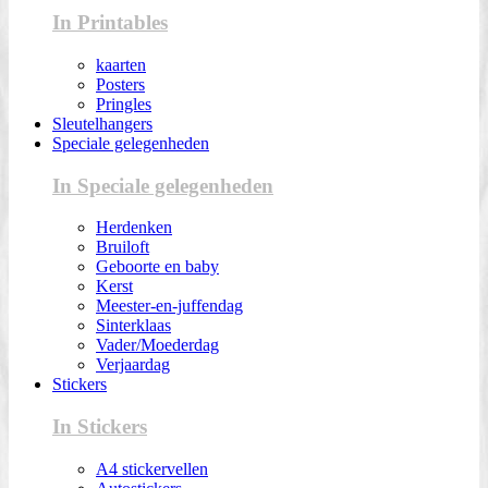
In Printables
kaarten
Posters
Pringles
Sleutelhangers
Speciale gelegenheden
In Speciale gelegenheden
Herdenken
Bruiloft
Geboorte en baby
Kerst
Meester-en-juffendag
Sinterklaas
Vader/Moederdag
Verjaardag
Stickers
In Stickers
A4 stickervellen