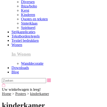
Diversen
Ibiza/boho
Kerst
Kinderen
Quotes en teksten
Sinterklaas
Spiritueel
Strijkapplicaties
Tekstborden/tegels
Textiel bedrukken
Wonen
In Wonen
Wanddecoratie
Downloads
Blog
Zoeken
Uw winkelwagen is leeg!
Home
>
Posters
>
kinderkamer
kinderkamer