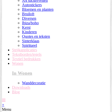
A4 stickervellen
Autostickers
Bloemen en planten
Bruiloft
Diversen
Ibiza/boho
Kerst
Kinderen
Quotes en teksten
Sinterklaas
Spiritueel
Strijkapplicaties
Tekstborden/tegels
Textiel bedrukken
Wonen
In Wonen
Wanddecoratie
Downloads
Blog
×
Menu