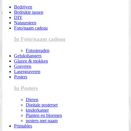
Bedrijven
Bedrukte tassen
DIY
Natuursteen
Foto/naam cadeau
In Foto/naam cadeau
Fotosieraden
Gelukshangers
Glazen & mokken
Graveren
Lasergraveren
Posters
In Posters
Dieren
Digitale posterset
kinderkamer
Planten en bloemen
posters met naam
Printables