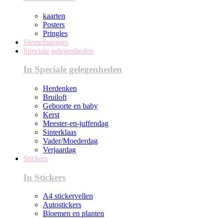
kaarten
Posters
Pringles
Sleutelhangers
Speciale gelegenheden
In Speciale gelegenheden
Herdenken
Bruiloft
Geboorte en baby
Kerst
Meester-en-juffendag
Sinterklaas
Vader/Moederdag
Verjaardag
Stickers
In Stickers
A4 stickervellen
Autostickers
Bloemen en planten