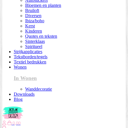
Autostickers
Bloemen en planten
Bruiloft
Diversen
Ibiza/boho
Kerst
Kinderen
Quotes en teksten
Sinterklaas
Spiritueel
Strijkapplicaties
Tekstborden/tegels
Textiel bedrukken
Wonen
In Wonen
Wanddecoratie
Downloads
Blog
0,00
Zoeken