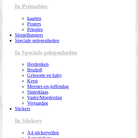
In Printables
kaarten
Posters
Pringles
Sleutelhangers
Speciale gelegenheden
In Speciale gelegenheden
Herdenken
Bruiloft
Geboorte en baby
Kerst
Meester-en-juffendag
Sinterklaas
Vader/Moederdag
Verjaardag
Stickers
In Stickers
A4 stickervellen