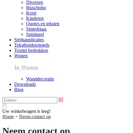
Diversen
Ibiza/boho
Kerst
Kinderen
Quotes en teksten
Sinterklaas
Spiritueel
Strijkapplicaties
Tekstborden/tegels
Textiel bedrukken
Wonen
In Wonen
Wanddecoratie
Downloads
Blog
Zoeken
Uw winkelwagen is leeg!
Home
>
Neem contact op
Neem contact op