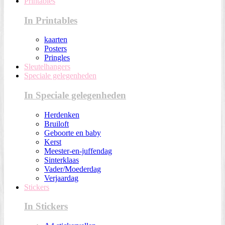
Printables
In Printables
kaarten
Posters
Pringles
Sleutelhangers
Speciale gelegenheden
In Speciale gelegenheden
Herdenken
Bruiloft
Geboorte en baby
Kerst
Meester-en-juffendag
Sinterklaas
Vader/Moederdag
Verjaardag
Stickers
In Stickers