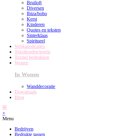
Bruiloft
Diversen
Ibiza/boho
Kerst
Kinderen
Quotes en teksten
Sinterklaas
Spiritueel
Strijkapplicaties
Tekstborden/tegels
Textiel bedrukken
Wonen
In Wonen
Wanddecoratie
Downloads
Blog
×
Menu
Bedrijven
Bedrukte tassen