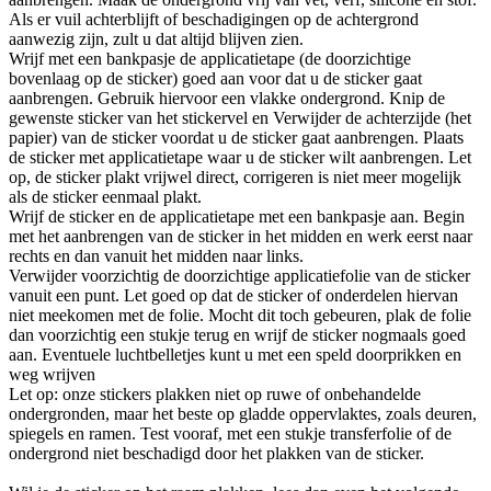
Als er vuil achterblijft of beschadigingen op de achtergrond
aanwezig zijn, zult u dat altijd blijven zien.
Wrijf met een bankpasje de applicatietape (de doorzichtige
bovenlaag op de sticker) goed aan voor dat u de sticker gaat
aanbrengen. Gebruik hiervoor een vlakke ondergrond. Knip de
gewenste sticker van het stickervel en Verwijder de achterzijde (het
papier) van de sticker voordat u de sticker gaat aanbrengen. Plaats
de sticker met applicatietape waar u de sticker wilt aanbrengen. Let
op, de sticker plakt vrijwel direct, corrigeren is niet meer mogelijk
als de sticker eenmaal plakt.
Wrijf de sticker en de applicatietape met een bankpasje aan. Begin
met het aanbrengen van de sticker in het midden en werk eerst naar
rechts en dan vanuit het midden naar links.
Verwijder voorzichtig de doorzichtige applicatiefolie van de sticker
vanuit een punt. Let goed op dat de sticker of onderdelen hiervan
niet meekomen met de folie. Mocht dit toch gebeuren, plak de folie
dan voorzichtig een stukje terug en wrijf de sticker nogmaals goed
aan. Eventuele luchtbelletjes kunt u met een speld doorprikken en
weg wrijven
Let op: onze stickers plakken niet op ruwe of onbehandelde
ondergronden, maar het beste op gladde oppervlaktes, zoals deuren,
spiegels en ramen. Test vooraf, met een stukje transferfolie of de
ondergrond niet beschadigd door het plakken van de sticker.