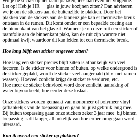
Wil je de sticker op het raam plakken, lees dan even het volgende.
Let op! Heb je HR++ glas in jouw kozijnen zitten? Dan adviseren
we je om de stickers aan de buitenzijde te plakken. Door het
plakken van de stickers aan de binnenzijde kan er thermische breuk
ontstaan in de ramen. Dit komt omdat er een bepaalde coating aan
de binnenkant van het glas zit. Wanneer je op deze ruit een sticker of
raamfolie aan de binnenkant plakt, kan de ruit zijn warmte niet
optimaal kwijt waardoor dit kan leiden tot een thermische breuk.
Hoe lang blijft een sticker ongeveer zitten?
Hoe lang een sticker precies blijft zitten is afhankelijk van veel
factoren. Is de sticker voor binnen of buiten, op welke ondergrond is
de sticker geplakt, wordt de sticker veel aangeraakt (bijv. met ramen
wassen). Hoeveel zonlicht krijgt de sticker te verduren, etc.
Hoe meer de sticker beinvloed word door zonlicht, aanraking of
water bijvoorbeeld, hoe eerder deze loslaat.
Onze stickers worden gemaakt van monomeer of polymeer vinyl
(afhankelijk van de toepassing) en gaan bij juist gebruik lang mee.
Bij buiten toepassing gaan onze stickers zeker 3 jaar mee, bij binnen
toepassing is dit langer, afhankelijk van hoe ermee omgegaan wordt
uiteraard.
Kan ik overal een sticker op plakken?