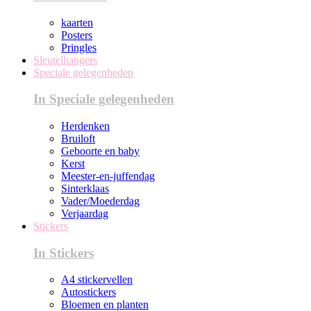
kaarten
Posters
Pringles
Sleutelhangers
Speciale gelegenheden
In Speciale gelegenheden
Herdenken
Bruiloft
Geboorte en baby
Kerst
Meester-en-juffendag
Sinterklaas
Vader/Moederdag
Verjaardag
Stickers
In Stickers
A4 stickervellen
Autostickers
Bloemen en planten