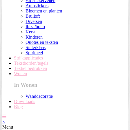
A4 stickervellen
Autostickers
Bloemen en planten
Bruiloft
Diversen
Ibiza/boho
Kerst
Kinderen
Quotes en teksten
Sinterklaas
Spiritueel
Strijkapplicaties
Tekstborden/tegels
Textiel bedrukken
Wonen
In Wonen
Wanddecoratie
Downloads
Blog
×
Menu