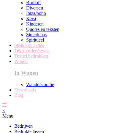
Bruiloft
Diversen
Ibiza/boho
Kerst
Kinderen
Quotes en teksten
Sinterklaas
Spiritueel
Strijkapplicaties
Tekstborden/tegels
Textiel bedrukken
Wonen
In Wonen
Wanddecoratie
Downloads
Blog
×
Menu
Bedrijven
Bedrukte tassen