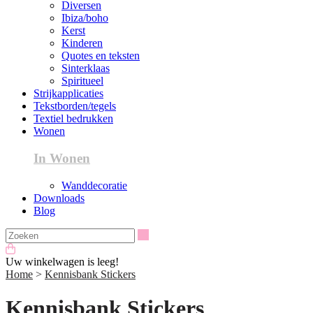
Diversen
Ibiza/boho
Kerst
Kinderen
Quotes en teksten
Sinterklaas
Spiritueel
Strijkapplicaties
Tekstborden/tegels
Textiel bedrukken
Wonen
In Wonen
Wanddecoratie
Downloads
Blog
Zoeken
Uw winkelwagen is leeg!
Home
>
Kennisbank Stickers
Kennisbank Stickers