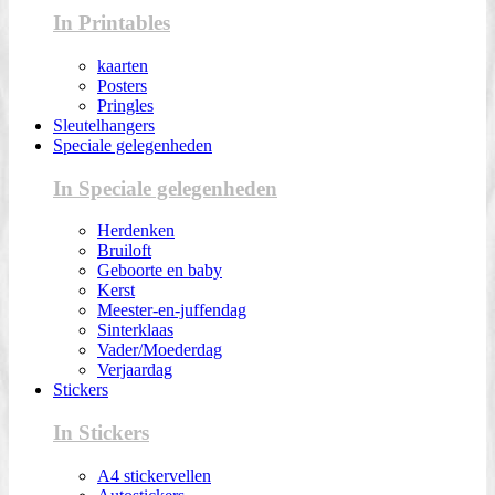
In Printables
kaarten
Posters
Pringles
Sleutelhangers
Speciale gelegenheden
In Speciale gelegenheden
Herdenken
Bruiloft
Geboorte en baby
Kerst
Meester-en-juffendag
Sinterklaas
Vader/Moederdag
Verjaardag
Stickers
In Stickers
A4 stickervellen