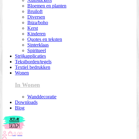
Autostickers
Bloemen en planten
Bruiloft
Diversen
Ibiza/boho
Kerst
Kinderen
Quotes en teksten
Sinterklaas
Spiritueel
Strijkapplicaties
Tekstborden/tegels
Textiel bedrukken
Wonen
In Wonen
Wanddecoratie
Downloads
Blog
0,00
Zoeken