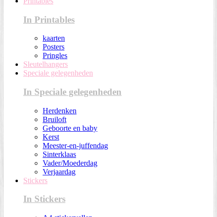
Printables
In Printables
kaarten
Posters
Pringles
Sleutelhangers
Speciale gelegenheden
In Speciale gelegenheden
Herdenken
Bruiloft
Geboorte en baby
Kerst
Meester-en-juffendag
Sinterklaas
Vader/Moederdag
Verjaardag
Stickers
In Stickers