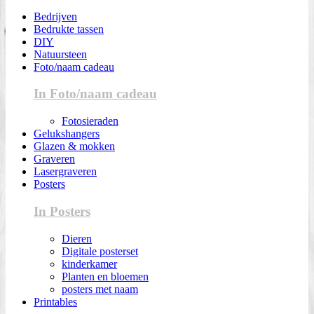
Bedrijven
Bedrukte tassen
DIY
Natuursteen
Foto/naam cadeau
In Foto/naam cadeau
Fotosieraden
Gelukshangers
Glazen & mokken
Graveren
Lasergraveren
Posters
In Posters
Dieren
Digitale posterset
kinderkamer
Planten en bloemen
posters met naam
Printables