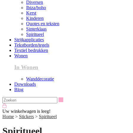
Diversen
Ibiza/boho
Kerst
Kinderen
Quotes en teksten
Sinterklaas
Spiritueel
Strijkapplicaties
Tekstborden/tegels
Textiel bedrukken
Wonen
In Wonen
Wanddecoratie
Downloads
Blog
Zoeken
Uw winkelwagen is leeg!
Home
>
Stickers
>
Spiritueel
Spiritueel