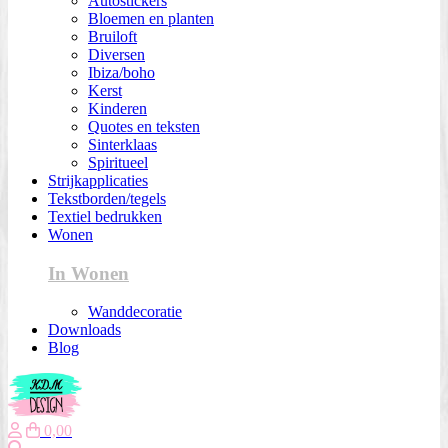
Autostickers
Bloemen en planten
Bruiloft
Diversen
Ibiza/boho
Kerst
Kinderen
Quotes en teksten
Sinterklaas
Spiritueel
Strijkapplicaties
Tekstborden/tegels
Textiel bedrukken
Wonen
In Wonen
Wanddecoratie
Downloads
Blog
0,00
Zoeken