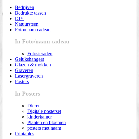
Bedrijven
Bedrukte tassen
DIY
Natuursteen
Foto/naam cadeau
In Foto/naam cadeau
Fotosieraden
Gelukshangers
Glazen & mokken
Graveren
Lasergraveren
Posters
In Posters
Dieren
Digitale posterset
kinderkamer
Planten en bloemen
posters met naam
Printables