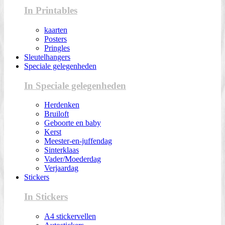
In Printables
kaarten
Posters
Pringles
Sleutelhangers
Speciale gelegenheden
In Speciale gelegenheden
Herdenken
Bruiloft
Geboorte en baby
Kerst
Meester-en-juffendag
Sinterklaas
Vader/Moederdag
Verjaardag
Stickers
In Stickers
A4 stickervellen