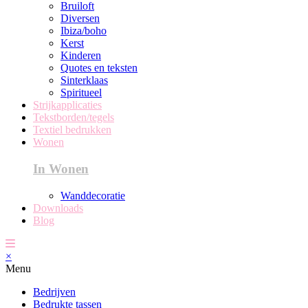
Bruiloft
Diversen
Ibiza/boho
Kerst
Kinderen
Quotes en teksten
Sinterklaas
Spiritueel
Strijkapplicaties
Tekstborden/tegels
Textiel bedrukken
Wonen
In Wonen
Wanddecoratie
Downloads
Blog
×
Menu
Bedrijven
Bedrukte tassen