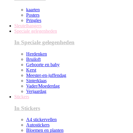
kaarten
Posters
Pringles
Sleutelhangers
Speciale gelegenheden
In Speciale gelegenheden
Herdenken
Bruiloft
Geboorte en baby
Kerst
Meester-en-juffendag
Sinterklaas
Vader/Moederdag
Verjaardag
Stickers
In Stickers
A4 stickervellen
Autostickers
Bloemen en planten