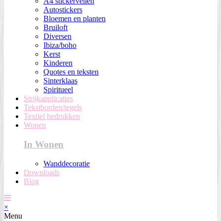
A4 stickervellen
Autostickers
Bloemen en planten
Bruiloft
Diversen
Ibiza/boho
Kerst
Kinderen
Quotes en teksten
Sinterklaas
Spiritueel
Strijkapplicaties
Tekstborden/tegels
Textiel bedrukken
Wonen
In Wonen
Wanddecoratie
Downloads
Blog
×
Menu