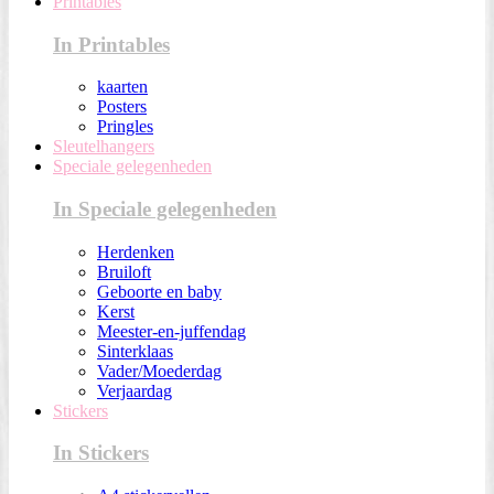
Printables
In Printables
kaarten
Posters
Pringles
Sleutelhangers
Speciale gelegenheden
In Speciale gelegenheden
Herdenken
Bruiloft
Geboorte en baby
Kerst
Meester-en-juffendag
Sinterklaas
Vader/Moederdag
Verjaardag
Stickers
In Stickers