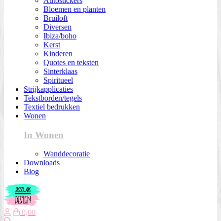
Autostickers
Bloemen en planten
Bruiloft
Diversen
Ibiza/boho
Kerst
Kinderen
Quotes en teksten
Sinterklaas
Spiritueel
Strijkapplicaties
Tekstborden/tegels
Textiel bedrukken
Wonen
In Wonen
Wanddecoratie
Downloads
Blog
0,00
Zoeken