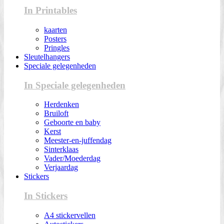
In Printables
kaarten
Posters
Pringles
Sleutelhangers
Speciale gelegenheden
In Speciale gelegenheden
Herdenken
Bruiloft
Geboorte en baby
Kerst
Meester-en-juffendag
Sinterklaas
Vader/Moederdag
Verjaardag
Stickers
In Stickers
A4 stickervellen