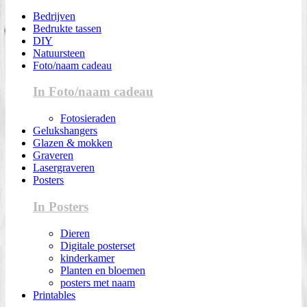
Bedrijven
Bedrukte tassen
DIY
Natuursteen
Foto/naam cadeau
In Foto/naam cadeau
Fotosieraden
Gelukshangers
Glazen & mokken
Graveren
Lasergraveren
Posters
In Posters
Dieren
Digitale posterset
kinderkamer
Planten en bloemen
posters met naam
Printables