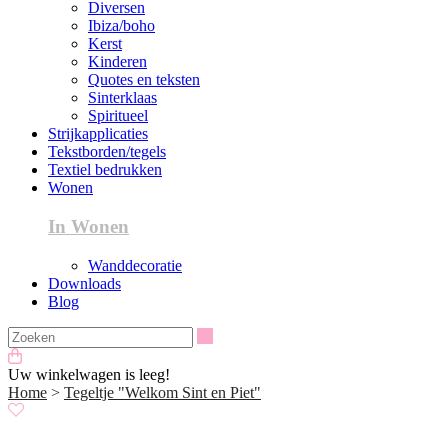
Diversen
Ibiza/boho
Kerst
Kinderen
Quotes en teksten
Sinterklaas
Spiritueel
Strijkapplicaties
Tekstborden/tegels
Textiel bedrukken
Wonen
In Wonen
Wanddecoratie
Downloads
Blog
Zoeken
Uw winkelwagen is leeg!
Home
>
Tegeltje "Welkom Sint en Piet"