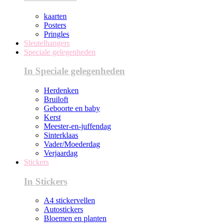
kaarten
Posters
Pringles
Sleutelhangers
Speciale gelegenheden
In Speciale gelegenheden
Herdenken
Bruiloft
Geboorte en baby
Kerst
Meester-en-juffendag
Sinterklaas
Vader/Moederdag
Verjaardag
Stickers
In Stickers
A4 stickervellen
Autostickers
Bloemen en planten