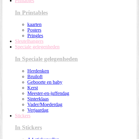
Printables
In Printables
kaarten
Posters
Pringles
Sleutelhangers
Speciale gelegenheden
In Speciale gelegenheden
Herdenken
Bruiloft
Geboorte en baby
Kerst
Meester-en-juffendag
Sinterklaas
Vader/Moederdag
Verjaardag
Stickers
In Stickers