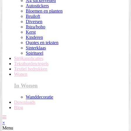
A4 stickervellen
Autostickers
Bloemen en planten
Bruiloft
Diversen
Ibiza/boho
Kerst
Kinderen
Quotes en teksten
Sinterklaas
Spiritueel
Strijkapplicaties
Tekstborden/tegels
Textiel bedrukken
Wonen
In Wonen
Wanddecoratie
Downloads
Blog
×
Menu