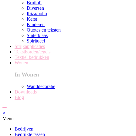
Bruiloft
Diversen
Ibiza/boho
Kerst
Kinderen
Quotes en teksten
Sinterklaas
Spiritueel
Strijkapplicaties
Tekstborden/tegels
Textiel bedrukken
Wonen
In Wonen
Wanddecoratie
Downloads
Blog
×
Menu
Bedrijven
Bedrukte tassen