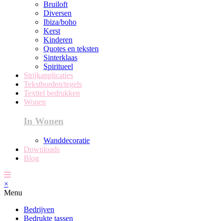
Bruiloft
Diversen
Ibiza/boho
Kerst
Kinderen
Quotes en teksten
Sinterklaas
Spiritueel
Strijkapplicaties
Tekstborden/tegels
Textiel bedrukken
Wonen
In Wonen
Wanddecoratie
Downloads
Blog
×
Menu
Bedrijven
Bedrukte tassen