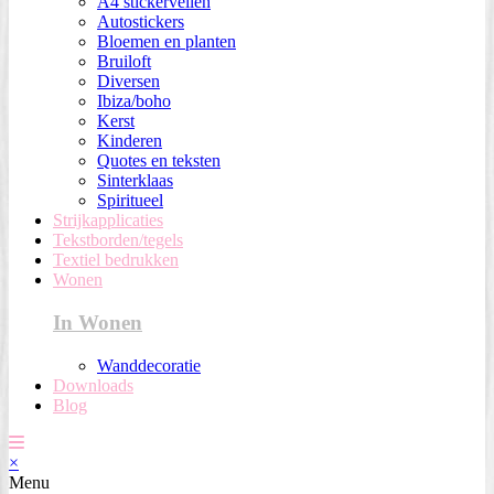
A4 stickervellen
Autostickers
Bloemen en planten
Bruiloft
Diversen
Ibiza/boho
Kerst
Kinderen
Quotes en teksten
Sinterklaas
Spiritueel
Strijkapplicaties
Tekstborden/tegels
Textiel bedrukken
Wonen
In Wonen
Wanddecoratie
Downloads
Blog
×
Menu