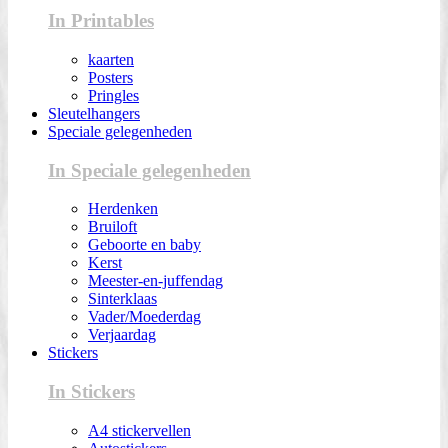
In Printables
kaarten
Posters
Pringles
Sleutelhangers
Speciale gelegenheden
In Speciale gelegenheden
Herdenken
Bruiloft
Geboorte en baby
Kerst
Meester-en-juffendag
Sinterklaas
Vader/Moederdag
Verjaardag
Stickers
In Stickers
A4 stickervellen