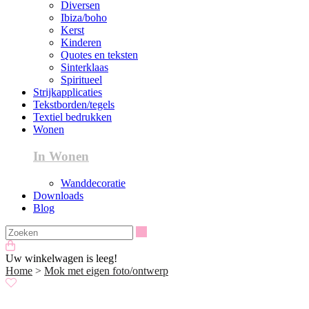
Diversen
Ibiza/boho
Kerst
Kinderen
Quotes en teksten
Sinterklaas
Spiritueel
Strijkapplicaties
Tekstborden/tegels
Textiel bedrukken
Wonen
In Wonen
Wanddecoratie
Downloads
Blog
Zoeken
Uw winkelwagen is leeg!
Home
>
Mok met eigen foto/ontwerp