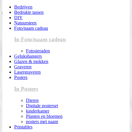
Bedrijven
Bedrukte tassen
DIY
Natuursteen
Foto/naam cadeau
In Foto/naam cadeau
Fotosieraden
Gelukshangers
Glazen & mokken
Graveren
Lasergraveren
Posters
In Posters
Dieren
Digitale posterset
kinderkamer
Planten en bloemen
posters met naam
Printables