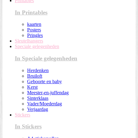
Printables
In Printables
kaarten
Posters
Pringles
Sleutelhangers
Speciale gelegenheden
In Speciale gelegenheden
Herdenken
Bruiloft
Geboorte en baby
Kerst
Meester-en-juffendag
Sinterklaas
Vader/Moederdag
Verjaardag
Stickers
In Stickers