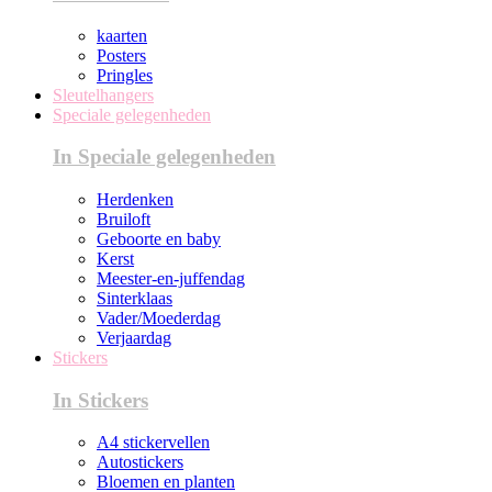
kaarten
Posters
Pringles
Sleutelhangers
Speciale gelegenheden
In Speciale gelegenheden
Herdenken
Bruiloft
Geboorte en baby
Kerst
Meester-en-juffendag
Sinterklaas
Vader/Moederdag
Verjaardag
Stickers
In Stickers
A4 stickervellen
Autostickers
Bloemen en planten