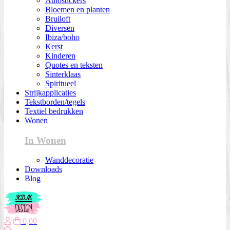
Autostickers
Bloemen en planten
Bruiloft
Diversen
Ibiza/boho
Kerst
Kinderen
Quotes en teksten
Sinterklaas
Spiritueel
Strijkapplicaties
Tekstborden/tegels
Textiel bedrukken
Wonen
In Wonen
Wanddecoratie
Downloads
Blog
0,00
Zoeken