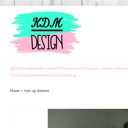
Bedrijven
Bedrukte tassen
DIY
Natuursteen
Foto/naam cadeau
Gelukshan
Textiel bedrukken
Wonen
Downloads
Blog
Home
>
foto op leisteen