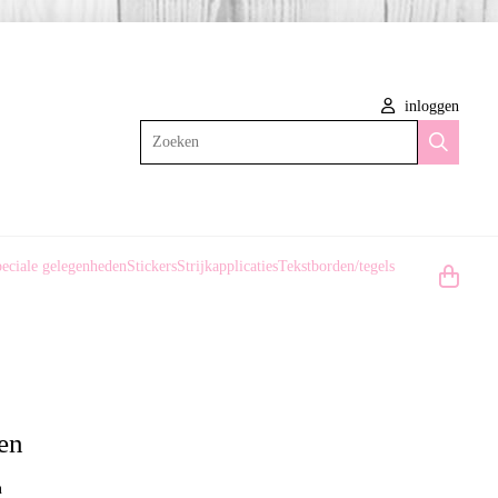
inloggen
Zoeken
eciale gelegenheden
Stickers
Strijkapplicaties
Tekstborden/tegels
een
n