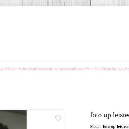
gers
Glazen & mokken
Graveren
Lasergraveren
Posters
Printables
Sleutelhangers
Sp
foto op leist
Model:
foto-op-leistee