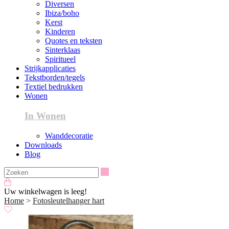
Diversen
Ibiza/boho
Kerst
Kinderen
Quotes en teksten
Sinterklaas
Spiritueel
Strijkapplicaties
Tekstborden/tegels
Textiel bedrukken
Wonen
In Wonen
Wanddecoratie
Downloads
Blog
Zoeken
Uw winkelwagen is leeg!
Home
>
Fotosleutelhanger hart