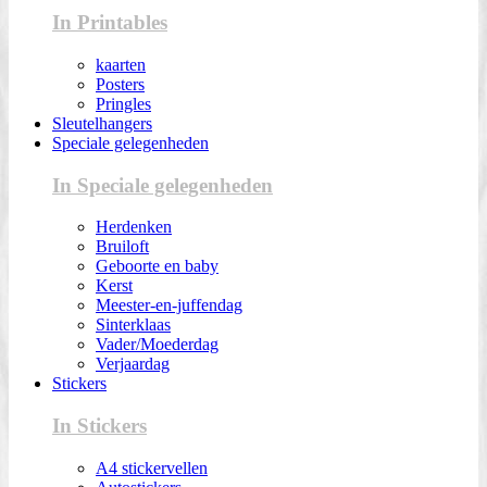
In Printables
kaarten
Posters
Pringles
Sleutelhangers
Speciale gelegenheden
In Speciale gelegenheden
Herdenken
Bruiloft
Geboorte en baby
Kerst
Meester-en-juffendag
Sinterklaas
Vader/Moederdag
Verjaardag
Stickers
In Stickers
A4 stickervellen