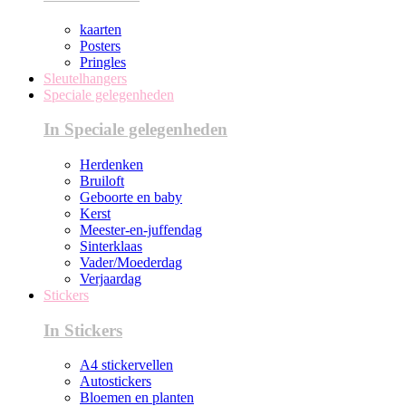
kaarten
Posters
Pringles
Sleutelhangers
Speciale gelegenheden
In Speciale gelegenheden
Herdenken
Bruiloft
Geboorte en baby
Kerst
Meester-en-juffendag
Sinterklaas
Vader/Moederdag
Verjaardag
Stickers
In Stickers
A4 stickervellen
Autostickers
Bloemen en planten