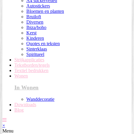
A4 stickervellen
Autostickers
Bloemen en planten
Bruiloft
Diversen
Ibiza/boho
Kerst
Kinderen
Quotes en teksten
Sinterklaas
Spiritueel
Strijkapplicaties
Tekstborden/tegels
Textiel bedrukken
Wonen
In Wonen
Wanddecoratie
Downloads
Blog
×
Menu