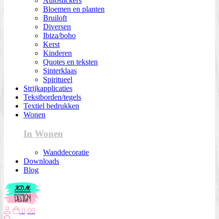
Autostickers
Bloemen en planten
Bruiloft
Diversen
Ibiza/boho
Kerst
Kinderen
Quotes en teksten
Sinterklaas
Spiritueel
Strijkapplicaties
Tekstborden/tegels
Textiel bedrukken
Wonen
In Wonen
Wanddecoratie
Downloads
Blog
0,00
Zoeken