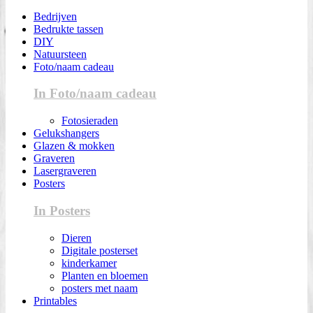
Bedrijven
Bedrukte tassen
DIY
Natuursteen
Foto/naam cadeau
In Foto/naam cadeau
Fotosieraden
Gelukshangers
Glazen & mokken
Graveren
Lasergraveren
Posters
In Posters
Dieren
Digitale posterset
kinderkamer
Planten en bloemen
posters met naam
Printables