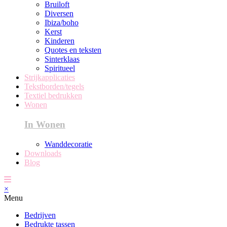
Bruiloft
Diversen
Ibiza/boho
Kerst
Kinderen
Quotes en teksten
Sinterklaas
Spiritueel
Strijkapplicaties
Tekstborden/tegels
Textiel bedrukken
Wonen
In Wonen
Wanddecoratie
Downloads
Blog
×
Menu
Bedrijven
Bedrukte tassen