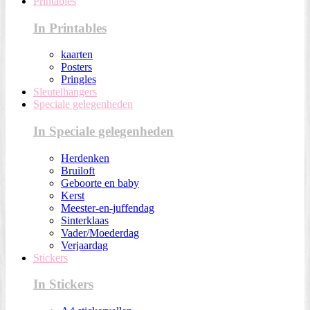
Printables
In Printables
kaarten
Posters
Pringles
Sleutelhangers
Speciale gelegenheden
In Speciale gelegenheden
Herdenken
Bruiloft
Geboorte en baby
Kerst
Meester-en-juffendag
Sinterklaas
Vader/Moederdag
Verjaardag
Stickers
In Stickers