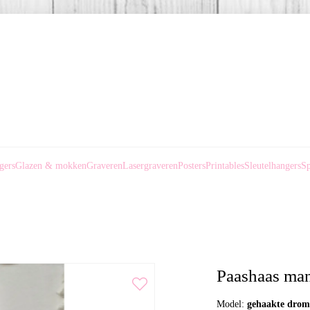
gers
Glazen & mokken
Graveren
Lasergraveren
Posters
Printables
Sleutelhangers
Sp
Paashaas ma
Model:
gehaakte drom