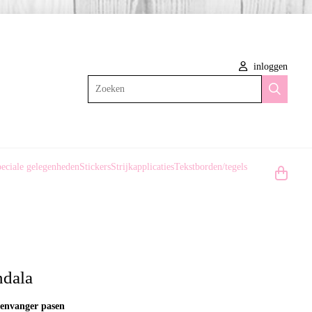
inloggen
Zoeken
eciale gelegenheden
Stickers
Strijkapplicaties
Tekstborden/tegels
ndala
envanger pasen