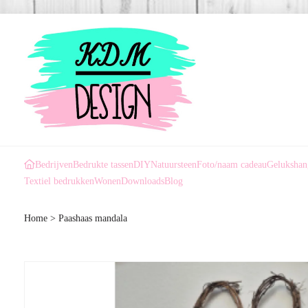
Bedrijven
Bedrukte tassen
DIY
Natuursteen
Foto/naam cadeau
Gelukshan
Textiel bedrukken
Wonen
Downloads
Blog
Home
>
Paashaas mandala