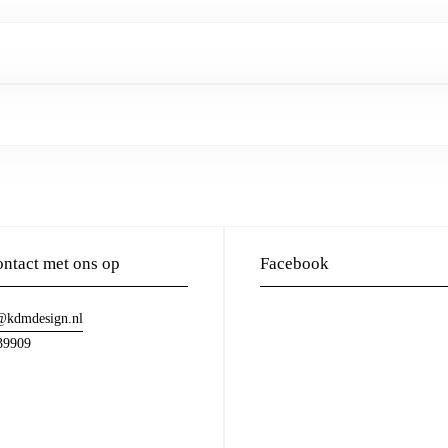
ntact met ons op
Facebook
@kdmdesign.nl
39909