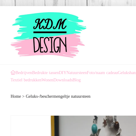
Bedrijven
Bedrukte tassen
DIY
Natuursteen
Foto/naam cadeau
Gelukshan
Textiel bedrukken
Wonen
Downloads
Blog
Home
>
Geluks-/beschermengeltje natuursteen