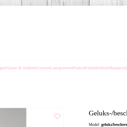
gers
Glazen & mokken
Graveren
Lasergraveren
Posters
Printables
Sleutelhangers
Sp
Geluks-/besc
Model:
geluks/bescher