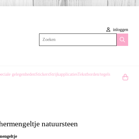
inloggen
Zoeken
eciale gelegenheden
Stickers
Strijkapplicaties
Tekstborden/tegels
hermengeltje natuursteen
mengeltje