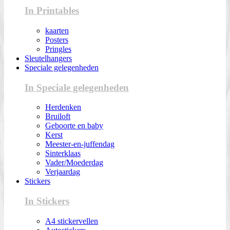
In Printables
kaarten
Posters
Pringles
Sleutelhangers
Speciale gelegenheden
In Speciale gelegenheden
Herdenken
Bruiloft
Geboorte en baby
Kerst
Meester-en-juffendag
Sinterklaas
Vader/Moederdag
Verjaardag
Stickers
In Stickers
A4 stickervellen