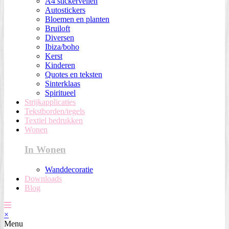
A4 stickervellen
Autostickers
Bloemen en planten
Bruiloft
Diversen
Ibiza/boho
Kerst
Kinderen
Quotes en teksten
Sinterklaas
Spiritueel
Strijkapplicaties
Tekstborden/tegels
Textiel bedrukken
Wonen
In Wonen
Wanddecoratie
Downloads
Blog
×
Menu