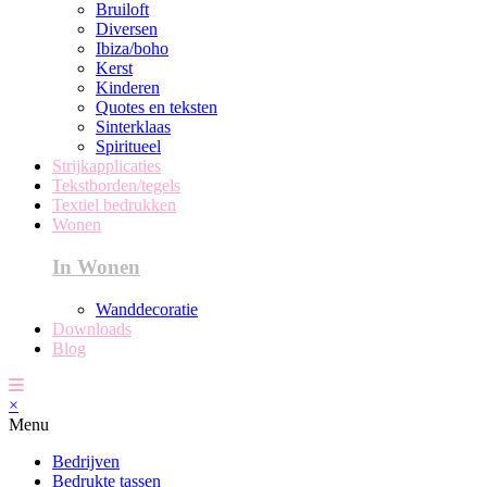
Bruiloft
Diversen
Ibiza/boho
Kerst
Kinderen
Quotes en teksten
Sinterklaas
Spiritueel
Strijkapplicaties
Tekstborden/tegels
Textiel bedrukken
Wonen
In Wonen
Wanddecoratie
Downloads
Blog
×
Menu
Bedrijven
Bedrukte tassen