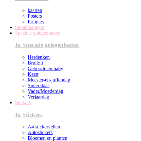
kaarten
Posters
Pringles
Sleutelhangers
Speciale gelegenheden
In Speciale gelegenheden
Herdenken
Bruiloft
Geboorte en baby
Kerst
Meester-en-juffendag
Sinterklaas
Vader/Moederdag
Verjaardag
Stickers
In Stickers
A4 stickervellen
Autostickers
Bloemen en planten