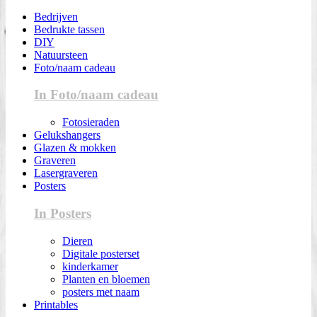
Bedrijven
Bedrukte tassen
DIY
Natuursteen
Foto/naam cadeau
In Foto/naam cadeau
Fotosieraden
Gelukshangers
Glazen & mokken
Graveren
Lasergraveren
Posters
In Posters
Dieren
Digitale posterset
kinderkamer
Planten en bloemen
posters met naam
Printables