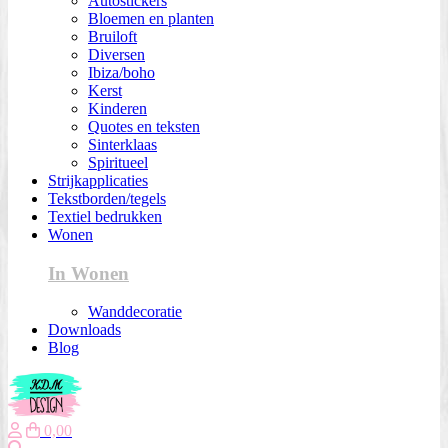
Autostickers
Bloemen en planten
Bruiloft
Diversen
Ibiza/boho
Kerst
Kinderen
Quotes en teksten
Sinterklaas
Spiritueel
Strijkapplicaties
Tekstborden/tegels
Textiel bedrukken
Wonen
In Wonen
Wanddecoratie
Downloads
Blog
0,00
Zoeken