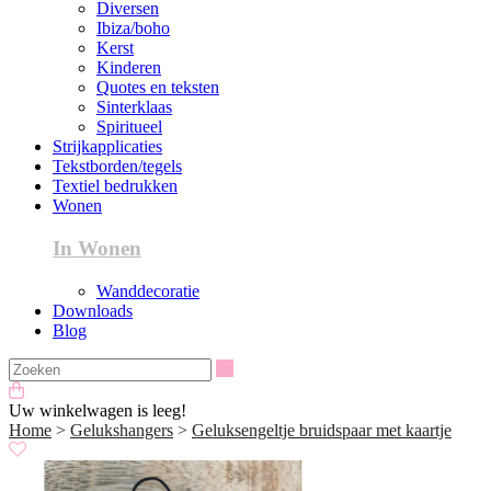
Diversen
Ibiza/boho
Kerst
Kinderen
Quotes en teksten
Sinterklaas
Spiritueel
Strijkapplicaties
Tekstborden/tegels
Textiel bedrukken
Wonen
In Wonen
Wanddecoratie
Downloads
Blog
Zoeken
Uw winkelwagen is leeg!
Home
>
Gelukshangers
>
Geluksengeltje bruidspaar met kaartje