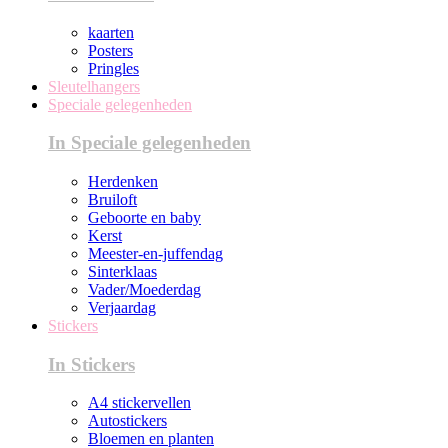
kaarten
Posters
Pringles
Sleutelhangers
Speciale gelegenheden
In Speciale gelegenheden
Herdenken
Bruiloft
Geboorte en baby
Kerst
Meester-en-juffendag
Sinterklaas
Vader/Moederdag
Verjaardag
Stickers
In Stickers
A4 stickervellen
Autostickers
Bloemen en planten