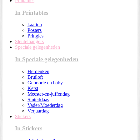
Printables
In Printables
kaarten
Posters
Pringles
Sleutelhangers
Speciale gelegenheden
In Speciale gelegenheden
Herdenken
Bruiloft
Geboorte en baby
Kerst
Meester-en-juffendag
Sinterklaas
Vader/Moederdag
Verjaardag
Stickers
In Stickers