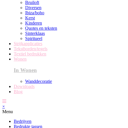
Bruiloft
Diversen
Ibiza/boho
Kerst
Kinderen
Quotes en teksten
Sinterklaas
Spiritueel
Strijkapplicaties
Tekstborden/tegels
Textiel bedrukken
Wonen
In Wonen
Wanddecoratie
Downloads
Blog
×
Menu
Bedrijven
Bedrukte tassen