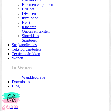
Autostickers
Bloemen en planten
Bruiloft
Diversen
Ibiza/boho
Kerst
Kinderen
Quotes en teksten
Sinterklaas
Spiritueel
Strijkapplicaties
Tekstborden/tegels
Textiel bedrukken
Wonen
In Wonen
Wanddecoratie
Downloads
Blog
0,00
Zoeken