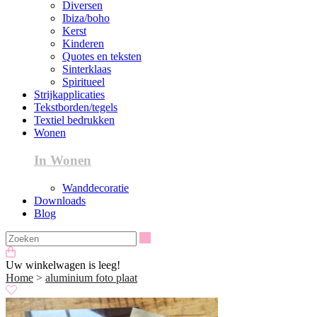
Diversen
Ibiza/boho
Kerst
Kinderen
Quotes en teksten
Sinterklaas
Spiritueel
Strijkapplicaties
Tekstborden/tegels
Textiel bedrukken
Wonen
In Wonen
Wanddecoratie
Downloads
Blog
Zoeken
Uw winkelwagen is leeg!
Home
>
aluminium foto plaat