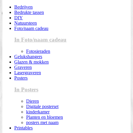
Bedrijven
Bedrukte tassen
DIY
Natuursteen
Foto/naam cadeau
In Foto/naam cadeau
Fotosieraden
Gelukshangers
Glazen & mokken
Graveren
Lasergraveren
Posters
In Posters
Dieren
Digitale posterset
kinderkamer
Planten en bloemen
posters met naam
Printables