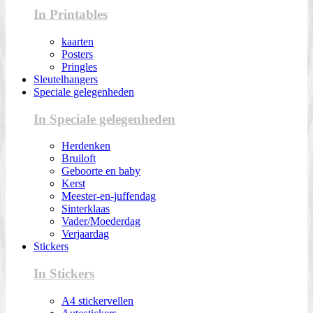
In Printables
kaarten
Posters
Pringles
Sleutelhangers
Speciale gelegenheden
In Speciale gelegenheden
Herdenken
Bruiloft
Geboorte en baby
Kerst
Meester-en-juffendag
Sinterklaas
Vader/Moederdag
Verjaardag
Stickers
In Stickers
A4 stickervellen