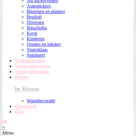
A4 stickervellen
Autostickers
Bloemen en planten
Bruiloft
Diversen
Ibiza/boho
Kerst
Kinderen
Quotes en teksten
Sinterklaas
Spiritueel
Strijkapplicaties
Tekstborden/tegels
Textiel bedrukken
Wonen
In Wonen
Wanddecoratie
Downloads
Blog
×
Menu