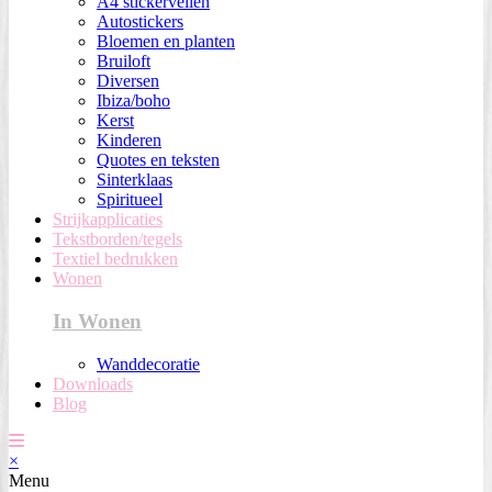
A4 stickervellen
Autostickers
Bloemen en planten
Bruiloft
Diversen
Ibiza/boho
Kerst
Kinderen
Quotes en teksten
Sinterklaas
Spiritueel
Strijkapplicaties
Tekstborden/tegels
Textiel bedrukken
Wonen
In Wonen
Wanddecoratie
Downloads
Blog
×
Menu