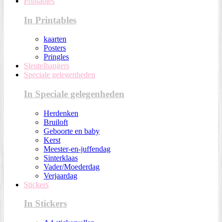
Printables
In Printables
kaarten
Posters
Pringles
Sleutelhangers
Speciale gelegenheden
In Speciale gelegenheden
Herdenken
Bruiloft
Geboorte en baby
Kerst
Meester-en-juffendag
Sinterklaas
Vader/Moederdag
Verjaardag
Stickers
In Stickers