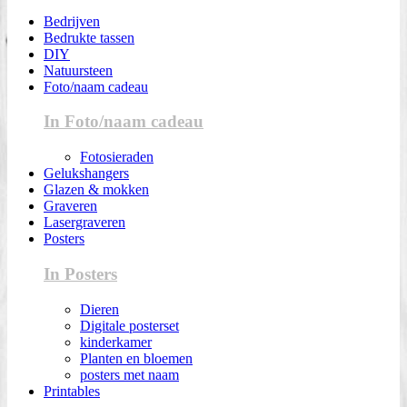
Bedrijven
Bedrukte tassen
DIY
Natuursteen
Foto/naam cadeau
In Foto/naam cadeau
Fotosieraden
Gelukshangers
Glazen & mokken
Graveren
Lasergraveren
Posters
In Posters
Dieren
Digitale posterset
kinderkamer
Planten en bloemen
posters met naam
Printables