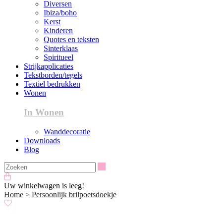
Diversen
Ibiza/boho
Kerst
Kinderen
Quotes en teksten
Sinterklaas
Spiritueel
Strijkapplicaties
Tekstborden/tegels
Textiel bedrukken
Wonen
In Wonen
Wanddecoratie
Downloads
Blog
Zoeken
Uw winkelwagen is leeg!
Home
>
Persoonlijk brilpoetsdoekje