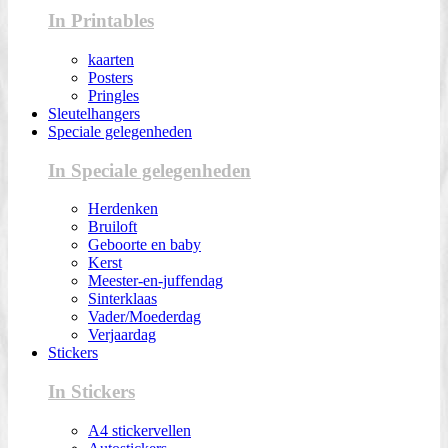
In Printables
kaarten
Posters
Pringles
Sleutelhangers
Speciale gelegenheden
In Speciale gelegenheden
Herdenken
Bruiloft
Geboorte en baby
Kerst
Meester-en-juffendag
Sinterklaas
Vader/Moederdag
Verjaardag
Stickers
In Stickers
A4 stickervellen