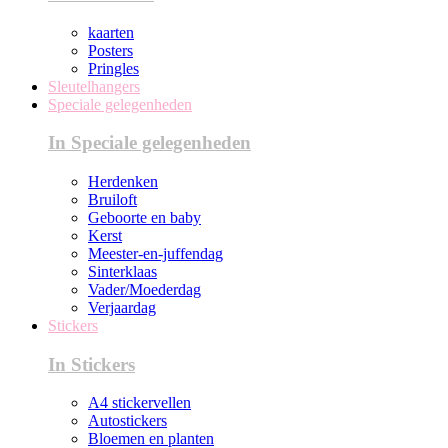
kaarten
Posters
Pringles
Sleutelhangers
Speciale gelegenheden
In Speciale gelegenheden
Herdenken
Bruiloft
Geboorte en baby
Kerst
Meester-en-juffendag
Sinterklaas
Vader/Moederdag
Verjaardag
Stickers
In Stickers
A4 stickervellen
Autostickers
Bloemen en planten