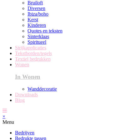
Bruiloft
Diversen
Ibiza/boho
Kerst
Kinderen
Quotes en teksten
Sinterklaas
Spiritueel
Strijkapplicaties
Tekstborden/tegels
Textiel bedrukken
Wonen
In Wonen
Wanddecoratie
Downloads
Blog
×
Menu
Bedrijven
Bedrukte tassen