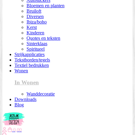
Autostickers
Bloemen en planten
Bruiloft
Diversen
Ibiza/boho
Kerst
Kinderen
Quotes en teksten
Sinterklaas
Spiritueel
Strijkapplicaties
Tekstborden/tegels
Textiel bedrukken
Wonen
In Wonen
Wanddecoratie
Downloads
Blog
0,00
Zoeken