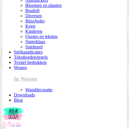
Autostickers
Bloemen en planten
Bruiloft
Diversen
Ibiza/boho
Kerst
Kinderen
Quotes en teksten
Sinterklaas
Spiritueel
Strijkapplicaties
Tekstborden/tegels
Textiel bedrukken
Wonen
In Wonen
Wanddecoratie
Downloads
Blog
0,00
Zoeken