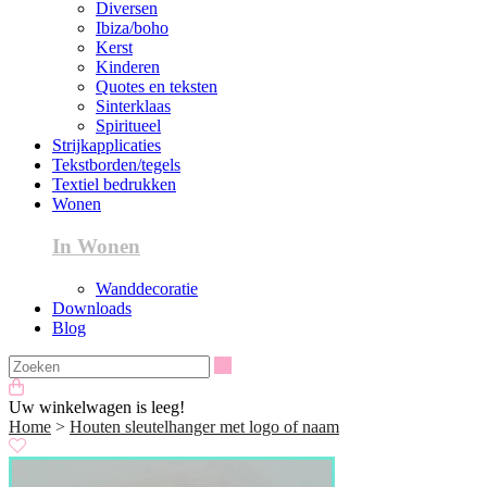
Diversen
Ibiza/boho
Kerst
Kinderen
Quotes en teksten
Sinterklaas
Spiritueel
Strijkapplicaties
Tekstborden/tegels
Textiel bedrukken
Wonen
In Wonen
Wanddecoratie
Downloads
Blog
Zoeken
Uw winkelwagen is leeg!
Home
>
Houten sleutelhanger met logo of naam