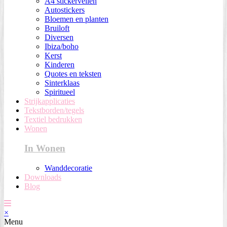
A4 stickervellen
Autostickers
Bloemen en planten
Bruiloft
Diversen
Ibiza/boho
Kerst
Kinderen
Quotes en teksten
Sinterklaas
Spiritueel
Strijkapplicaties
Tekstborden/tegels
Textiel bedrukken
Wonen
In Wonen
Wanddecoratie
Downloads
Blog
×
Menu