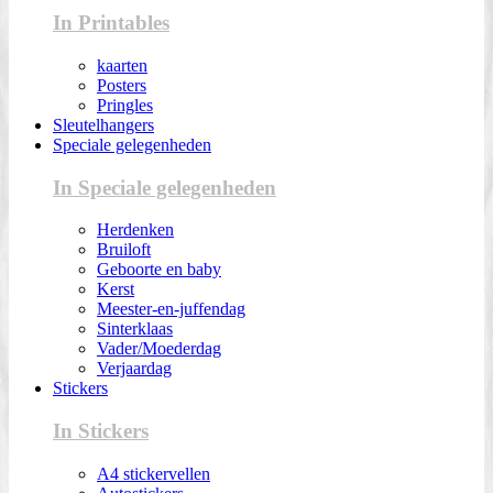
In Printables
kaarten
Posters
Pringles
Sleutelhangers
Speciale gelegenheden
In Speciale gelegenheden
Herdenken
Bruiloft
Geboorte en baby
Kerst
Meester-en-juffendag
Sinterklaas
Vader/Moederdag
Verjaardag
Stickers
In Stickers
A4 stickervellen