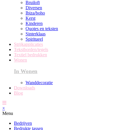
Bruiloft
Diversen
Ibiza/boho
Kerst
Kinderen
Quotes en teksten
Sinterklaas
Spiritueel
Strijkapplicaties
Tekstborden/tegels
Textiel bedrukken
Wonen
In Wonen
Wanddecoratie
Downloads
Blog
×
Menu
Bedrijven
Bedrukte tassen