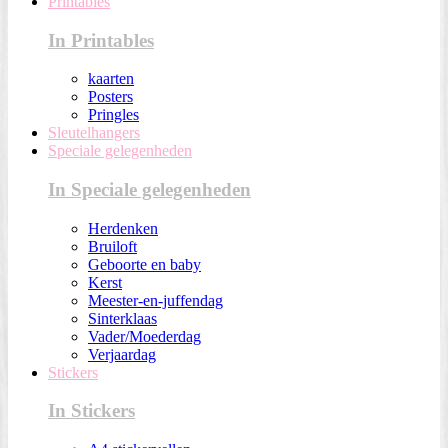
Printables
In Printables
kaarten
Posters
Pringles
Sleutelhangers
Speciale gelegenheden
In Speciale gelegenheden
Herdenken
Bruiloft
Geboorte en baby
Kerst
Meester-en-juffendag
Sinterklaas
Vader/Moederdag
Verjaardag
Stickers
In Stickers