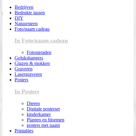
Bedrijven
Bedrukte tassen
DIY
Natuursteen
Foto/naam cadeau
In Foto/naam cadeau
Fotosieraden
Gelukshangers
Glazen & mokken
Graveren
Lasergraveren
Posters
In Posters
Dieren
Digitale posterset
kinderkamer
Planten en bloemen
posters met naam
Printables