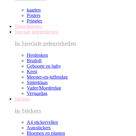
kaarten
Posters
Pringles
Sleutelhangers
Speciale gelegenheden
In Speciale gelegenheden
Herdenken
Bruiloft
Geboorte en baby
Kerst
Meester-en-juffendag
Sinterklaas
Vader/Moederdag
Verjaardag
Stickers
In Stickers
A4 stickervellen
Autostickers
Bloemen en planten