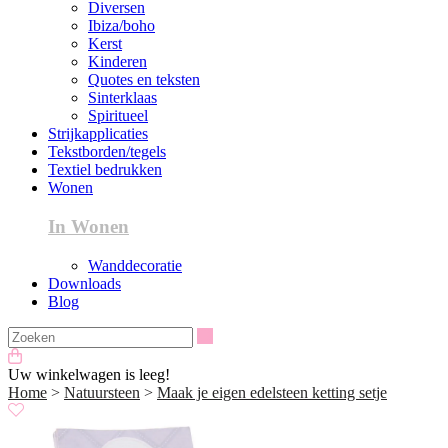
Diversen
Ibiza/boho
Kerst
Kinderen
Quotes en teksten
Sinterklaas
Spiritueel
Strijkapplicaties
Tekstborden/tegels
Textiel bedrukken
Wonen
In Wonen
Wanddecoratie
Downloads
Blog
Zoeken
Uw winkelwagen is leeg!
Home
>
Natuursteen
>
Maak je eigen edelsteen ketting setje