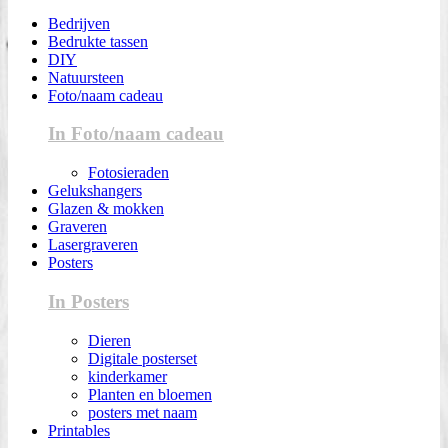
Bedrijven
Bedrukte tassen
DIY
Natuursteen
Foto/naam cadeau
In Foto/naam cadeau
Fotosieraden
Gelukshangers
Glazen & mokken
Graveren
Lasergraveren
Posters
In Posters
Dieren
Digitale posterset
kinderkamer
Planten en bloemen
posters met naam
Printables