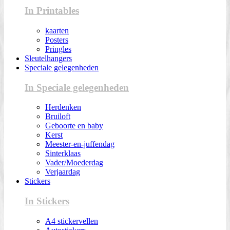
In Printables
kaarten
Posters
Pringles
Sleutelhangers
Speciale gelegenheden
In Speciale gelegenheden
Herdenken
Bruiloft
Geboorte en baby
Kerst
Meester-en-juffendag
Sinterklaas
Vader/Moederdag
Verjaardag
Stickers
In Stickers
A4 stickervellen