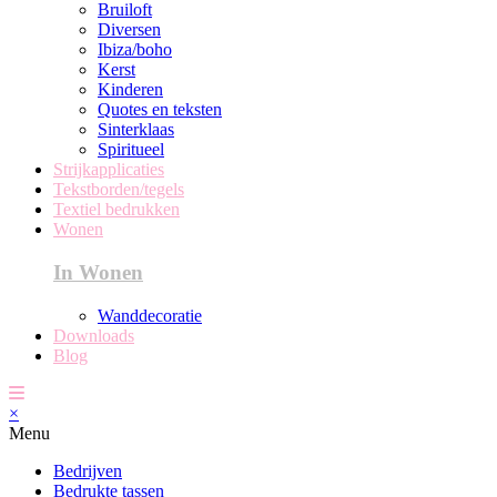
Bruiloft
Diversen
Ibiza/boho
Kerst
Kinderen
Quotes en teksten
Sinterklaas
Spiritueel
Strijkapplicaties
Tekstborden/tegels
Textiel bedrukken
Wonen
In Wonen
Wanddecoratie
Downloads
Blog
×
Menu
Bedrijven
Bedrukte tassen