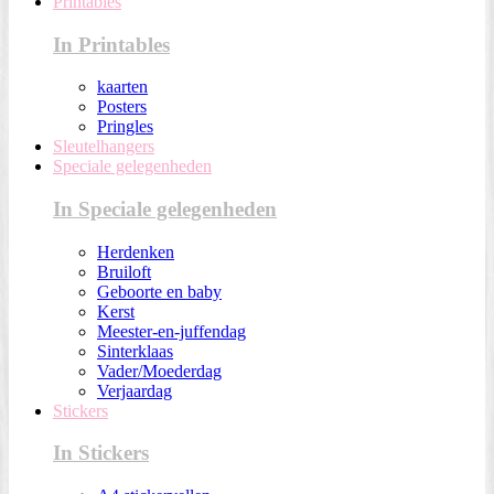
Printables
In Printables
kaarten
Posters
Pringles
Sleutelhangers
Speciale gelegenheden
In Speciale gelegenheden
Herdenken
Bruiloft
Geboorte en baby
Kerst
Meester-en-juffendag
Sinterklaas
Vader/Moederdag
Verjaardag
Stickers
In Stickers