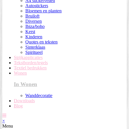
A4 stickervellen
Autostickers
Bloemen en planten
Bruiloft
Diversen
Ibiza/boho
Kerst
Kinderen
Quotes en teksten
Sinterklaas
Spiritueel
Strijkapplicaties
Tekstborden/tegels
Textiel bedrukken
Wonen
In Wonen
Wanddecoratie
Downloads
Blog
×
Menu