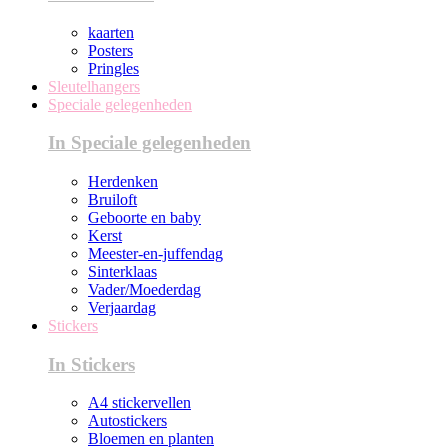
kaarten
Posters
Pringles
Sleutelhangers
Speciale gelegenheden
In Speciale gelegenheden
Herdenken
Bruiloft
Geboorte en baby
Kerst
Meester-en-juffendag
Sinterklaas
Vader/Moederdag
Verjaardag
Stickers
In Stickers
A4 stickervellen
Autostickers
Bloemen en planten