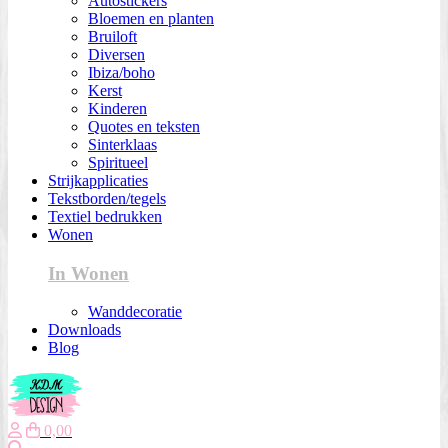
Autostickers
Bloemen en planten
Bruiloft
Diversen
Ibiza/boho
Kerst
Kinderen
Quotes en teksten
Sinterklaas
Spiritueel
Strijkapplicaties
Tekstborden/tegels
Textiel bedrukken
Wonen
In Wonen
Wanddecoratie
Downloads
Blog
0,00
Zoeken