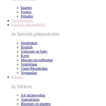
kaarten
Posters
Pringles
Sleutelhangers
Speciale gelegenheden
In Speciale gelegenheden
Herdenken
Bruiloft
Geboorte en baby
Kerst
Meester-en-juffendag
Sinterklaas
Vader/Moederdag
Verjaardag
Stickers
In Stickers
A4 stickervellen
Autostickers
Bloemen en planten