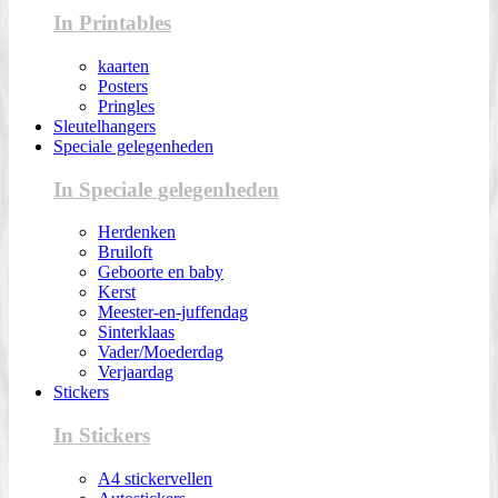
In Printables
kaarten
Posters
Pringles
Sleutelhangers
Speciale gelegenheden
In Speciale gelegenheden
Herdenken
Bruiloft
Geboorte en baby
Kerst
Meester-en-juffendag
Sinterklaas
Vader/Moederdag
Verjaardag
Stickers
In Stickers
A4 stickervellen