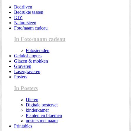
Bedrijven
Bedrukte tassen
DIY
Natuursteen
Foto/naam cadeau
In Foto/naam cadeau
Fotosieraden
Gelukshangers
Glazen & mokken
Graveren
Lasergraveren
Posters
In Posters
Dieren
Digitale posterset
kinderkamer
Planten en bloemen
posters met naam
Printables