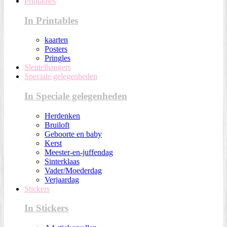
Printables
In Printables
kaarten
Posters
Pringles
Sleutelhangers
Speciale gelegenheden
In Speciale gelegenheden
Herdenken
Bruiloft
Geboorte en baby
Kerst
Meester-en-juffendag
Sinterklaas
Vader/Moederdag
Verjaardag
Stickers
In Stickers