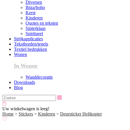
Diversen
Ibiza/boho
Kerst
Kinderen
Quotes en teksten
Sinterklaas
Spiritueel
Strijkapplicaties
Tekstborden/tegels
Textiel bedrukken
Wonen
In Wonen
Wanddecoratie
Downloads
Blog
Zoeken
Uw winkelwagen is leeg!
Home
>
Stickers
>
Kinderen
>
Deursticker Helikopter