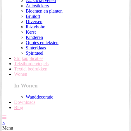
A4 stickervellen
Autostickers
Bloemen en planten
Bruiloft
Diversen
Ibiza/boho
Kerst
Kinderen
Quotes en teksten
Sinterklaas
Spiritueel
Strijkapplicaties
Tekstborden/tegels
Textiel bedrukken
Wonen
In Wonen
Wanddecoratie
Downloads
Blog
×
Menu