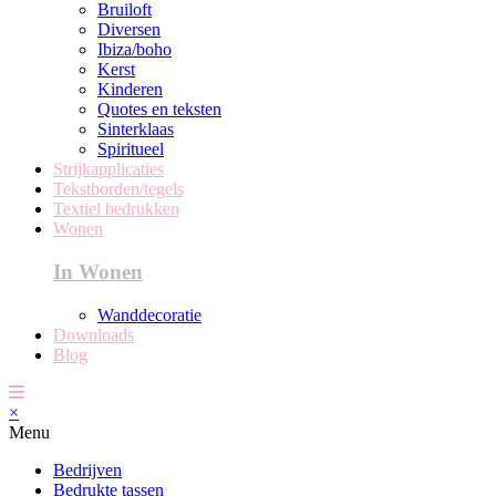
Bruiloft
Diversen
Ibiza/boho
Kerst
Kinderen
Quotes en teksten
Sinterklaas
Spiritueel
Strijkapplicaties
Tekstborden/tegels
Textiel bedrukken
Wonen
In Wonen
Wanddecoratie
Downloads
Blog
×
Menu
Bedrijven
Bedrukte tassen