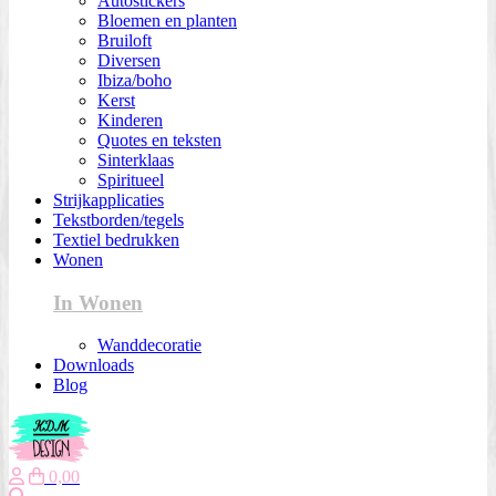
Autostickers
Bloemen en planten
Bruiloft
Diversen
Ibiza/boho
Kerst
Kinderen
Quotes en teksten
Sinterklaas
Spiritueel
Strijkapplicaties
Tekstborden/tegels
Textiel bedrukken
Wonen
In Wonen
Wanddecoratie
Downloads
Blog
0,00
Zoeken