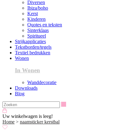
Diversen
Ibiza/boho
Kerst
Kinderen
Quotes en teksten
Sinterklaas
Spiritueel
Strijkapplicaties
Tekstborden/tegels
Textiel bedrukken
Wonen
In Wonen
Wanddecoratie
Downloads
Blog
Zoeken
Uw winkelwagen is leeg!
Home
>
naamsticker kerstbal