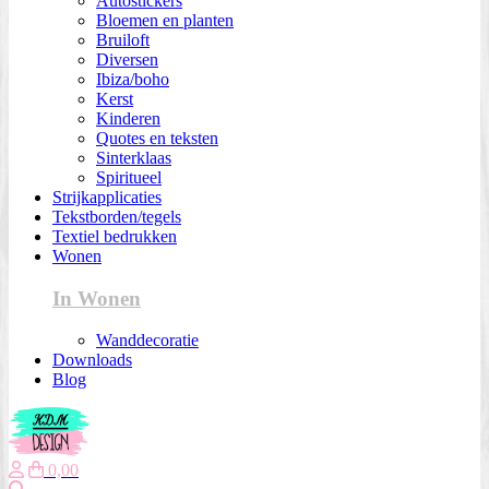
Autostickers
Bloemen en planten
Bruiloft
Diversen
Ibiza/boho
Kerst
Kinderen
Quotes en teksten
Sinterklaas
Spiritueel
Strijkapplicaties
Tekstborden/tegels
Textiel bedrukken
Wonen
In Wonen
Wanddecoratie
Downloads
Blog
0,00
Zoeken