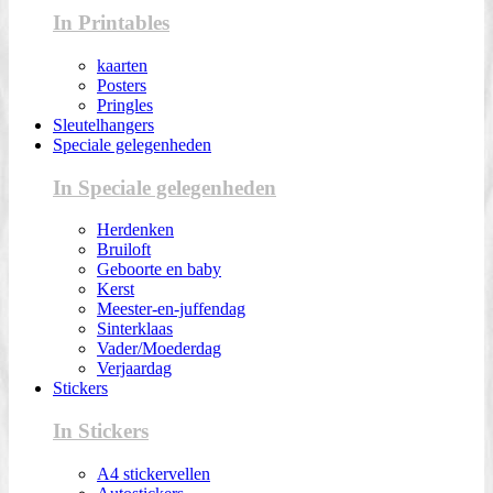
In Printables
kaarten
Posters
Pringles
Sleutelhangers
Speciale gelegenheden
In Speciale gelegenheden
Herdenken
Bruiloft
Geboorte en baby
Kerst
Meester-en-juffendag
Sinterklaas
Vader/Moederdag
Verjaardag
Stickers
In Stickers
A4 stickervellen