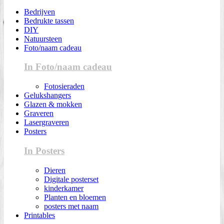
Bedrijven
Bedrukte tassen
DIY
Natuursteen
Foto/naam cadeau
In Foto/naam cadeau
Fotosieraden
Gelukshangers
Glazen & mokken
Graveren
Lasergraveren
Posters
In Posters
Dieren
Digitale posterset
kinderkamer
Planten en bloemen
posters met naam
Printables