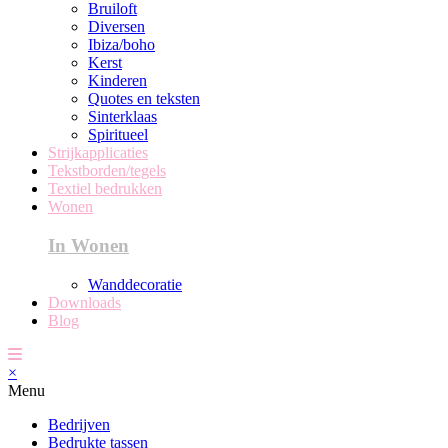
Bruiloft
Diversen
Ibiza/boho
Kerst
Kinderen
Quotes en teksten
Sinterklaas
Spiritueel
Strijkapplicaties
Tekstborden/tegels
Textiel bedrukken
Wonen
In Wonen
Wanddecoratie
Downloads
Blog
×
Menu
Bedrijven
Bedrukte tassen