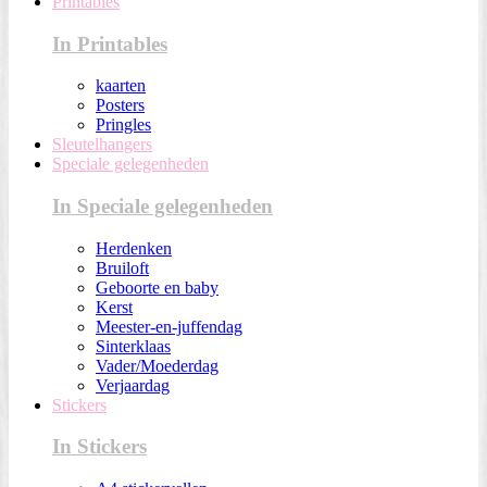
Printables
In Printables
kaarten
Posters
Pringles
Sleutelhangers
Speciale gelegenheden
In Speciale gelegenheden
Herdenken
Bruiloft
Geboorte en baby
Kerst
Meester-en-juffendag
Sinterklaas
Vader/Moederdag
Verjaardag
Stickers
In Stickers