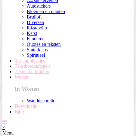
A4 stickervellen
Autostickers
Bloemen en planten
Bruiloft
Diversen
Ibiza/boho
Kerst
Kinderen
Quotes en teksten
Sinterklaas
Spiritueel
Strijkapplicaties
Tekstborden/tegels
Textiel bedrukken
Wonen
In Wonen
Wanddecoratie
Downloads
Blog
×
Menu