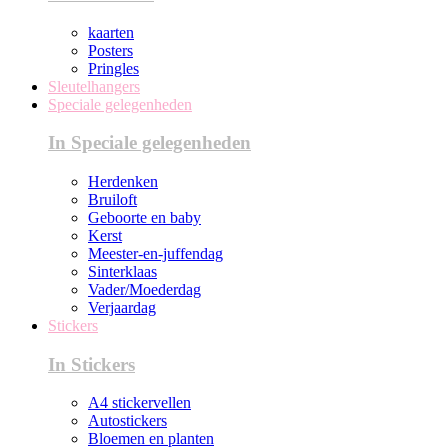
kaarten
Posters
Pringles
Sleutelhangers
Speciale gelegenheden
In Speciale gelegenheden
Herdenken
Bruiloft
Geboorte en baby
Kerst
Meester-en-juffendag
Sinterklaas
Vader/Moederdag
Verjaardag
Stickers
In Stickers
A4 stickervellen
Autostickers
Bloemen en planten