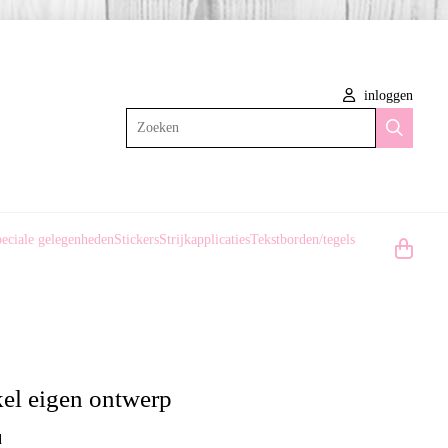
inloggen
Zoeken
eciale gelegenheden
Stickers
Strijkapplicaties
Tekstborden/tegels
kel eigen ontwerp
l