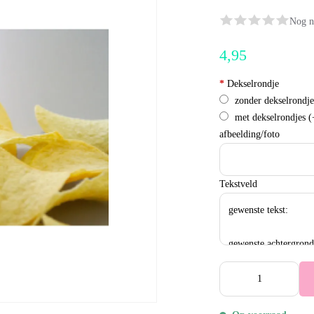
Nog n
4,95
*
Dekselrondje
zonder dekselrondje
met dekselrondjes
(
afbeelding/foto
Tekstveld