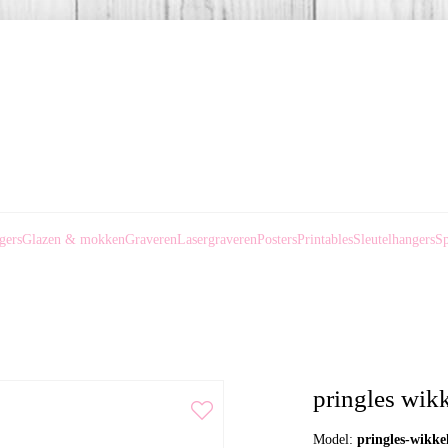
gers
Glazen & mokken
Graveren
Lasergraveren
Posters
Printables
Sleutelhangers
Sp
pringles wik
Model:
pringles-wikke