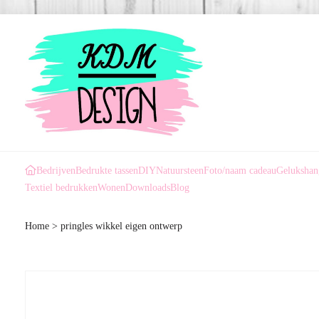
Bedrijven
Bedrukte tassen
DIY
Natuursteen
Foto/naam cadeau
Gelukshan
Textiel bedrukken
Wonen
Downloads
Blog
Home
>
pringles wikkel eigen ontwerp