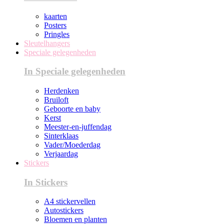
kaarten
Posters
Pringles
Sleutelhangers
Speciale gelegenheden
In Speciale gelegenheden
Herdenken
Bruiloft
Geboorte en baby
Kerst
Meester-en-juffendag
Sinterklaas
Vader/Moederdag
Verjaardag
Stickers
In Stickers
A4 stickervellen
Autostickers
Bloemen en planten