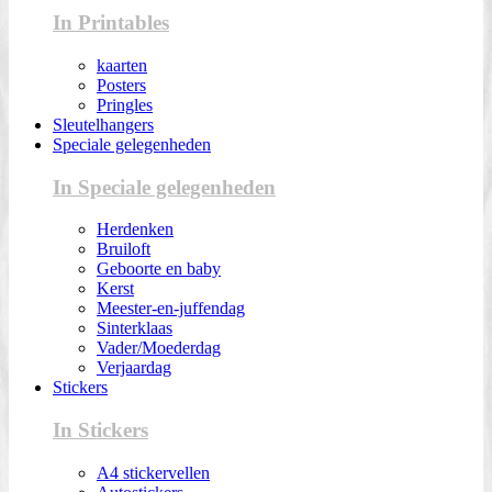
In Printables
kaarten
Posters
Pringles
Sleutelhangers
Speciale gelegenheden
In Speciale gelegenheden
Herdenken
Bruiloft
Geboorte en baby
Kerst
Meester-en-juffendag
Sinterklaas
Vader/Moederdag
Verjaardag
Stickers
In Stickers
A4 stickervellen