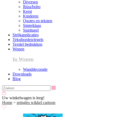
Diversen
Ibiza/boho
Kerst
Kinderen
Quotes en teksten
Sinterklaas
Spiritueel
Strijkapplicaties
Tekstborden/tegels
Textiel bedrukken
Wonen
In Wonen
Wanddecoratie
Downloads
Blog
Zoeken
Uw winkelwagen is leeg!
Home
>
pringles wikkel cartoon