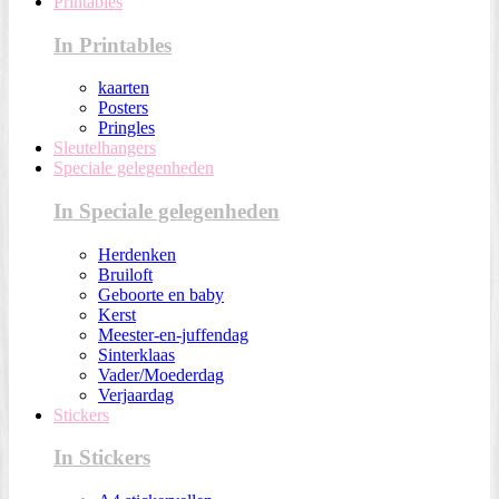
Printables
In Printables
kaarten
Posters
Pringles
Sleutelhangers
Speciale gelegenheden
In Speciale gelegenheden
Herdenken
Bruiloft
Geboorte en baby
Kerst
Meester-en-juffendag
Sinterklaas
Vader/Moederdag
Verjaardag
Stickers
In Stickers