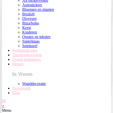
A4 stickervellen
Autostickers
Bloemen en planten
Bruiloft
Diversen
Ibiza/boho
Kerst
Kinderen
Quotes en teksten
Sinterklaas
Spiritueel
Strijkapplicaties
Tekstborden/tegels
Textiel bedrukken
Wonen
In Wonen
Wanddecoratie
Downloads
Blog
×
Menu