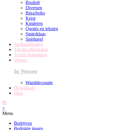
Bruiloft
Diversen
Ibiza/boho
Kerst
Kinderen
Quotes en teksten
Sinterklaas
Spiritueel
Strijkapplicaties
Tekstborden/tegels
Textiel bedrukken
Wonen
In Wonen
Wanddecoratie
Downloads
Blog
×
Menu
Bedrijven
Bedrukte tassen