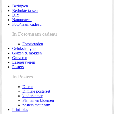
Bedrijven
Bedrukte tassen
DIY
Natuursteen
Foto/naam cadeau
In Foto/naam cadeau
Fotosieraden
Gelukshangers
Glazen & mokken
Graveren
Lasergraveren
Posters
In Posters
Dieren
Digitale posterset
kinderkamer
Planten en bloemen
posters met naam
Printables