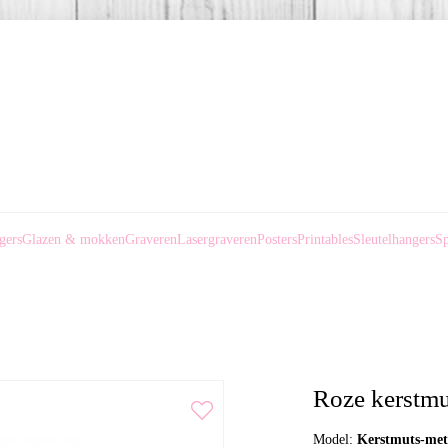
gers
Glazen & mokken
Graveren
Lasergraveren
Posters
Printables
Sleutelhangers
Sp
Roze kerstm
Model:
Kerstmuts-me