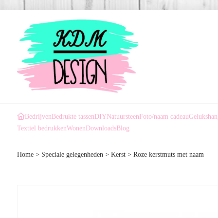
Bedrijven
Bedrukte tassen
DIY
Natuursteen
Foto/naam cadeau
Gelukshan
Textiel bedrukken
Wonen
Downloads
Blog
Home
>
Speciale gelegenheden
>
Kerst
>
Roze kerstmuts met naam