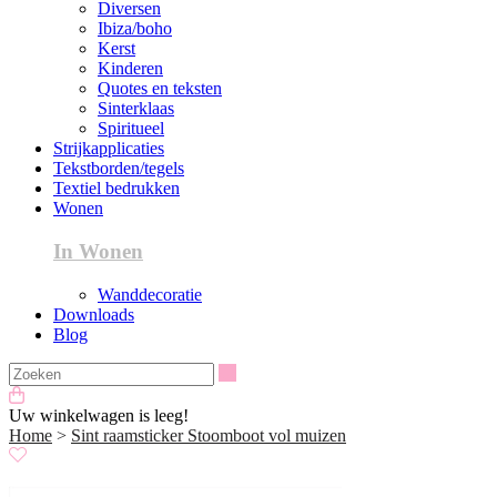
Diversen
Ibiza/boho
Kerst
Kinderen
Quotes en teksten
Sinterklaas
Spiritueel
Strijkapplicaties
Tekstborden/tegels
Textiel bedrukken
Wonen
In Wonen
Wanddecoratie
Downloads
Blog
Zoeken
Uw winkelwagen is leeg!
Home
>
Sint raamsticker Stoomboot vol muizen