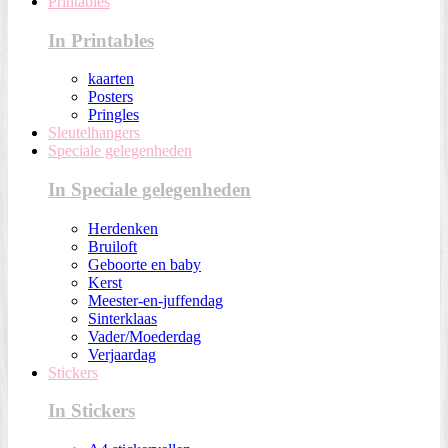
Printables
In Printables
kaarten
Posters
Pringles
Sleutelhangers
Speciale gelegenheden
In Speciale gelegenheden
Herdenken
Bruiloft
Geboorte en baby
Kerst
Meester-en-juffendag
Sinterklaas
Vader/Moederdag
Verjaardag
Stickers
In Stickers