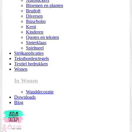
Autostickers
Bloemen en planten
Bruiloft
Diversen
Ibiza/boho
Kerst
Kinderen
Quotes en teksten
Sinterklaas
Spiritueel
Strijkapplicaties
Tekstborden/tegels
Textiel bedrukken
Wonen
In Wonen
Wanddecoratie
Downloads
Blog
0,00
Zoeken