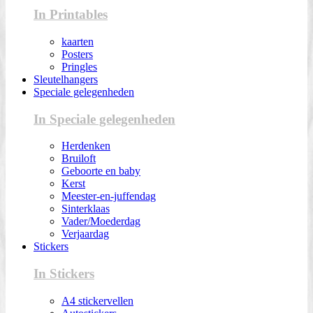
In Printables
kaarten
Posters
Pringles
Sleutelhangers
Speciale gelegenheden
In Speciale gelegenheden
Herdenken
Bruiloft
Geboorte en baby
Kerst
Meester-en-juffendag
Sinterklaas
Vader/Moederdag
Verjaardag
Stickers
In Stickers
A4 stickervellen