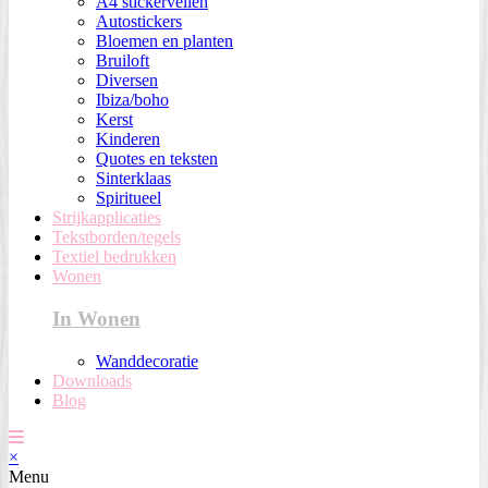
A4 stickervellen
Autostickers
Bloemen en planten
Bruiloft
Diversen
Ibiza/boho
Kerst
Kinderen
Quotes en teksten
Sinterklaas
Spiritueel
Strijkapplicaties
Tekstborden/tegels
Textiel bedrukken
Wonen
In Wonen
Wanddecoratie
Downloads
Blog
×
Menu