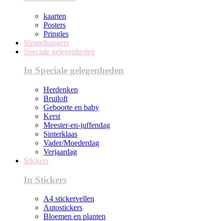
kaarten
Posters
Pringles
Sleutelhangers
Speciale gelegenheden
In Speciale gelegenheden
Herdenken
Bruiloft
Geboorte en baby
Kerst
Meester-en-juffendag
Sinterklaas
Vader/Moederdag
Verjaardag
Stickers
In Stickers
A4 stickervellen
Autostickers
Bloemen en planten