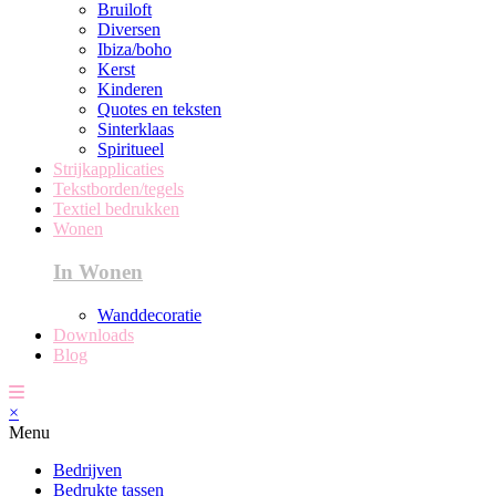
Bruiloft
Diversen
Ibiza/boho
Kerst
Kinderen
Quotes en teksten
Sinterklaas
Spiritueel
Strijkapplicaties
Tekstborden/tegels
Textiel bedrukken
Wonen
In Wonen
Wanddecoratie
Downloads
Blog
×
Menu
Bedrijven
Bedrukte tassen