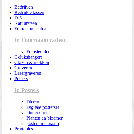
Bedrijven
Bedrukte tassen
DIY
Natuursteen
Foto/naam cadeau
In Foto/naam cadeau
Fotosieraden
Gelukshangers
Glazen & mokken
Graveren
Lasergraveren
Posters
In Posters
Dieren
Digitale posterset
kinderkamer
Planten en bloemen
posters met naam
Printables