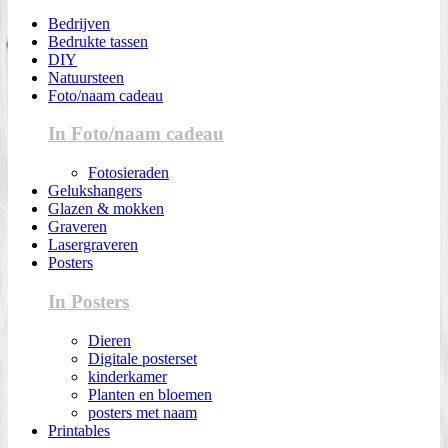
Bedrijven
Bedrukte tassen
DIY
Natuursteen
Foto/naam cadeau
In Foto/naam cadeau
Fotosieraden
Gelukshangers
Glazen & mokken
Graveren
Lasergraveren
Posters
In Posters
Dieren
Digitale posterset
kinderkamer
Planten en bloemen
posters met naam
Printables