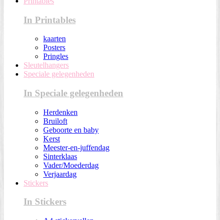
Printables
In Printables
kaarten
Posters
Pringles
Sleutelhangers
Speciale gelegenheden
In Speciale gelegenheden
Herdenken
Bruiloft
Geboorte en baby
Kerst
Meester-en-juffendag
Sinterklaas
Vader/Moederdag
Verjaardag
Stickers
In Stickers