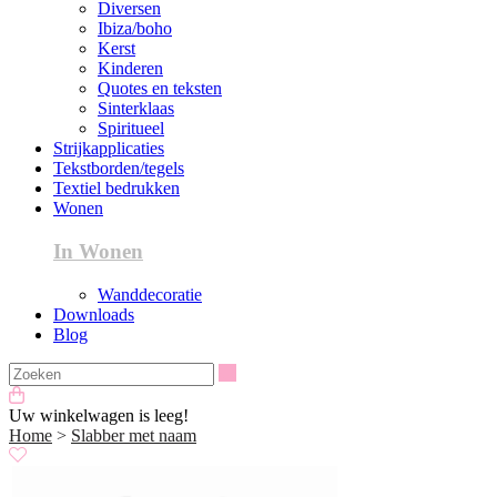
Diversen
Ibiza/boho
Kerst
Kinderen
Quotes en teksten
Sinterklaas
Spiritueel
Strijkapplicaties
Tekstborden/tegels
Textiel bedrukken
Wonen
In Wonen
Wanddecoratie
Downloads
Blog
Zoeken
Uw winkelwagen is leeg!
Home
>
Slabber met naam