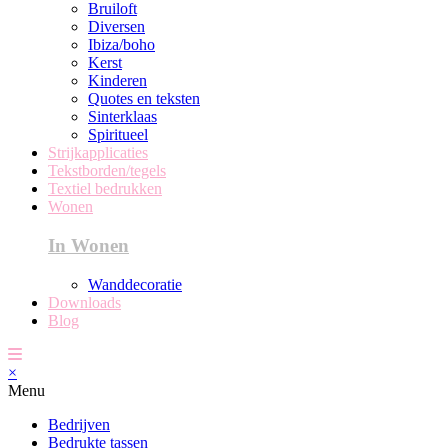
Bruiloft
Diversen
Ibiza/boho
Kerst
Kinderen
Quotes en teksten
Sinterklaas
Spiritueel
Strijkapplicaties
Tekstborden/tegels
Textiel bedrukken
Wonen
In Wonen
Wanddecoratie
Downloads
Blog
×
Menu
Bedrijven
Bedrukte tassen