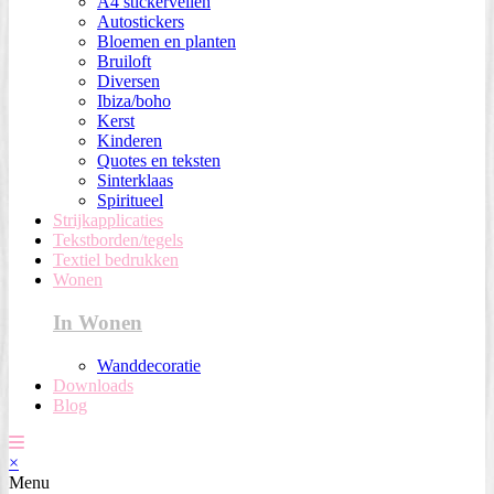
A4 stickervellen
Autostickers
Bloemen en planten
Bruiloft
Diversen
Ibiza/boho
Kerst
Kinderen
Quotes en teksten
Sinterklaas
Spiritueel
Strijkapplicaties
Tekstborden/tegels
Textiel bedrukken
Wonen
In Wonen
Wanddecoratie
Downloads
Blog
×
Menu