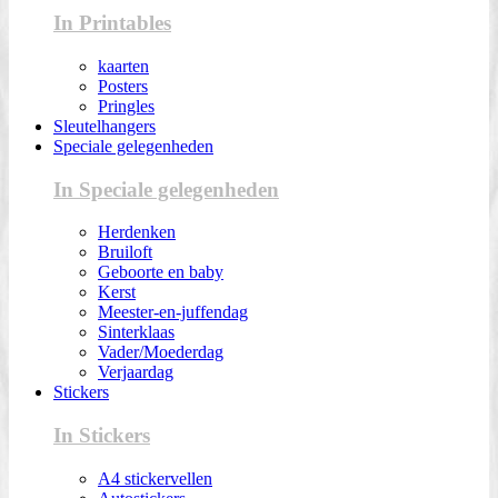
In Printables
kaarten
Posters
Pringles
Sleutelhangers
Speciale gelegenheden
In Speciale gelegenheden
Herdenken
Bruiloft
Geboorte en baby
Kerst
Meester-en-juffendag
Sinterklaas
Vader/Moederdag
Verjaardag
Stickers
In Stickers
A4 stickervellen