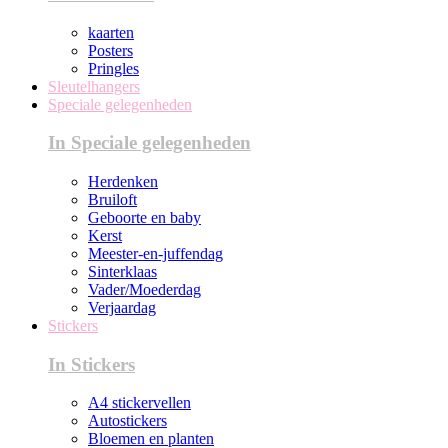
kaarten
Posters
Pringles
Sleutelhangers
Speciale gelegenheden
In Speciale gelegenheden
Herdenken
Bruiloft
Geboorte en baby
Kerst
Meester-en-juffendag
Sinterklaas
Vader/Moederdag
Verjaardag
Stickers
In Stickers
A4 stickervellen
Autostickers
Bloemen en planten