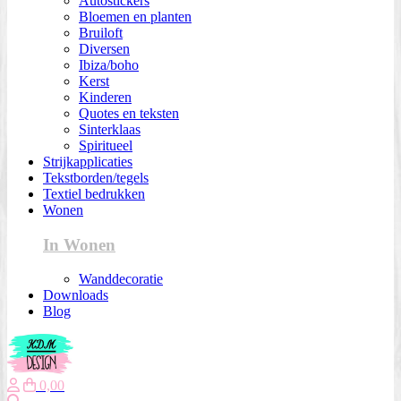
Autostickers
Bloemen en planten
Bruiloft
Diversen
Ibiza/boho
Kerst
Kinderen
Quotes en teksten
Sinterklaas
Spiritueel
Strijkapplicaties
Tekstborden/tegels
Textiel bedrukken
Wonen
In Wonen
Wanddecoratie
Downloads
Blog
0,00
Zoeken