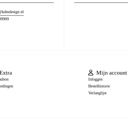
@kdmdesign.nl
39909
Extra
Mijn account
aubon
Inloggen
iedingen
Bestelhistorie
Verlanglijst