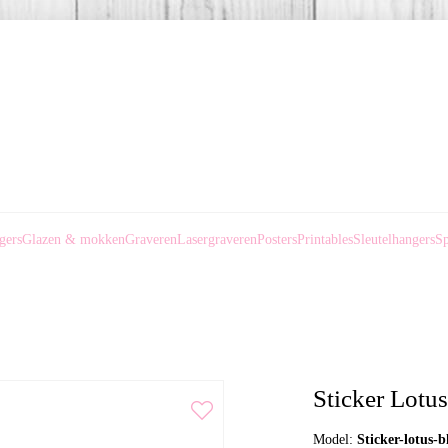
gers
Glazen & mokken
Graveren
Lasergraveren
Posters
Printables
Sleutelhangers
Sp
Sticker Lotu
Model:
Sticker-lotus-