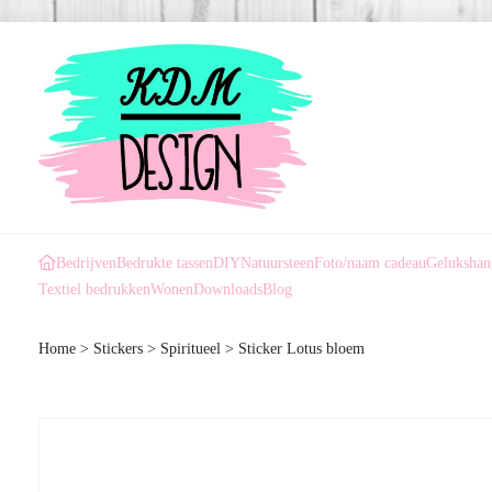
Bedrijven
Bedrukte tassen
DIY
Natuursteen
Foto/naam cadeau
Gelukshan
Textiel bedrukken
Wonen
Downloads
Blog
Home
>
Stickers
>
Spiritueel
>
Sticker Lotus bloem