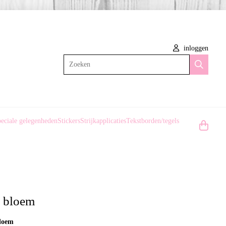
inloggen
Zoeken
eciale gelegenheden
Stickers
Strijkapplicaties
Tekstborden/tegels
s bloem
bloem