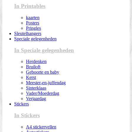
In Printables
kaarten
Posters
Pringles
Sleutelhangers
Speciale gelegenheden
In Speciale gelegenheden
Herdenken
Bruiloft
Geboorte en baby
Kerst
Meester-en-juffendag
Sinterklaas
Vader/Moederdag
Verjaardag
Stickers
In Stickers
A4 stickervellen