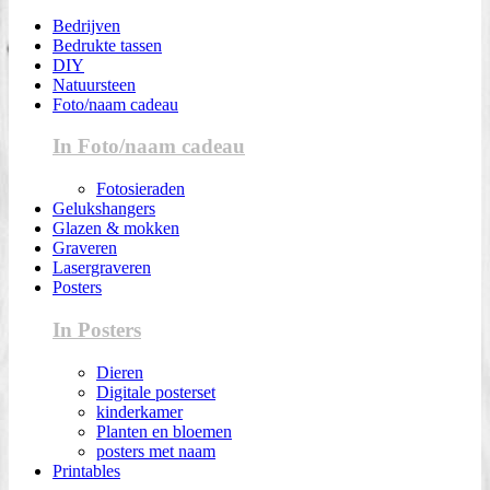
Bedrijven
Bedrukte tassen
DIY
Natuursteen
Foto/naam cadeau
In Foto/naam cadeau
Fotosieraden
Gelukshangers
Glazen & mokken
Graveren
Lasergraveren
Posters
In Posters
Dieren
Digitale posterset
kinderkamer
Planten en bloemen
posters met naam
Printables