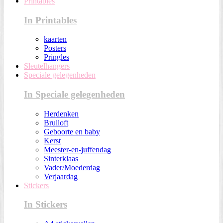
Printables
In Printables
kaarten
Posters
Pringles
Sleutelhangers
Speciale gelegenheden
In Speciale gelegenheden
Herdenken
Bruiloft
Geboorte en baby
Kerst
Meester-en-juffendag
Sinterklaas
Vader/Moederdag
Verjaardag
Stickers
In Stickers