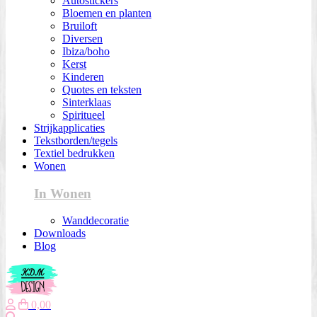
Autostickers
Bloemen en planten
Bruiloft
Diversen
Ibiza/boho
Kerst
Kinderen
Quotes en teksten
Sinterklaas
Spiritueel
Strijkapplicaties
Tekstborden/tegels
Textiel bedrukken
Wonen
In Wonen
Wanddecoratie
Downloads
Blog
0,00
Zoeken