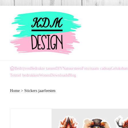
Bedrijven
Bedrukte tassen
DIY
Natuursteen
Foto/naam cadeau
Gelukshan
Textiel bedrukken
Wonen
Downloads
Blog
Home
>
Stickers jaarfeesten