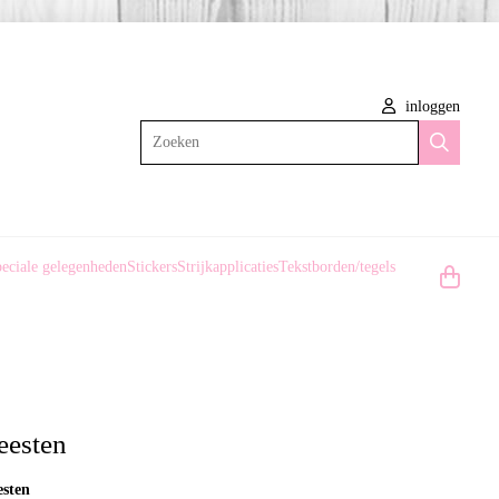
inloggen
Zoeken
eciale gelegenheden
Stickers
Strijkapplicaties
Tekstborden/tegels
feesten
esten