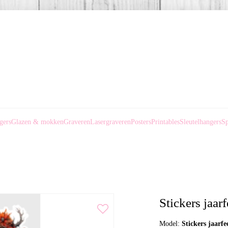
gers
Glazen & mokken
Graveren
Lasergraveren
Posters
Printables
Sleutelhangers
Sp
Stickers jaar
Model:
Stickers jaarfe