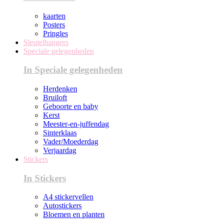
kaarten
Posters
Pringles
Sleutelhangers
Speciale gelegenheden
In Speciale gelegenheden
Herdenken
Bruiloft
Geboorte en baby
Kerst
Meester-en-juffendag
Sinterklaas
Vader/Moederdag
Verjaardag
Stickers
In Stickers
A4 stickervellen
Autostickers
Bloemen en planten