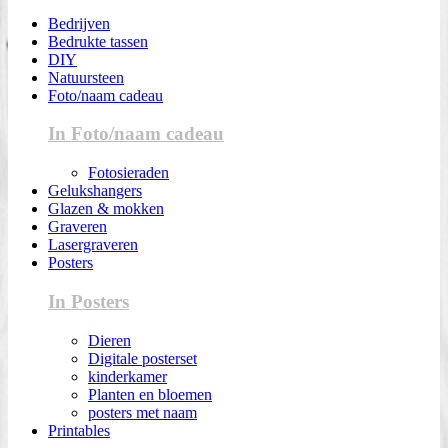
Bedrijven
Bedrukte tassen
DIY
Natuursteen
Foto/naam cadeau
In Foto/naam cadeau
Fotosieraden
Gelukshangers
Glazen & mokken
Graveren
Lasergraveren
Posters
In Posters
Dieren
Digitale posterset
kinderkamer
Planten en bloemen
posters met naam
Printables