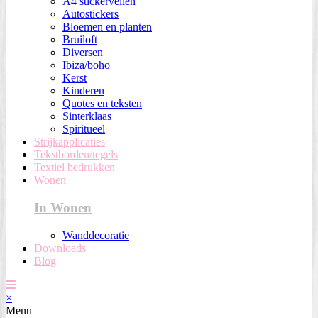
A4 stickervellen
Autostickers
Bloemen en planten
Bruiloft
Diversen
Ibiza/boho
Kerst
Kinderen
Quotes en teksten
Sinterklaas
Spiritueel
Strijkapplicaties
Tekstborden/tegels
Textiel bedrukken
Wonen
In Wonen
Wanddecoratie
Downloads
Blog
×
Menu