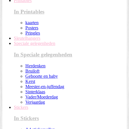
Printables
In Printables
kaarten
Posters
Pringles
Sleutelhangers
Speciale gelegenheden
In Speciale gelegenheden
Herdenken
Bruiloft
Geboorte en baby
Kerst
Meester-en-juffendag
Sinterklaas
Vader/Moederdag
Verjaardag
Stickers
In Stickers