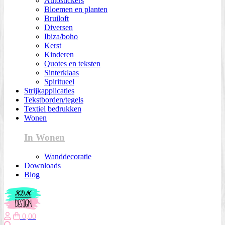
Autostickers
Bloemen en planten
Bruiloft
Diversen
Ibiza/boho
Kerst
Kinderen
Quotes en teksten
Sinterklaas
Spiritueel
Strijkapplicaties
Tekstborden/tegels
Textiel bedrukken
Wonen
In Wonen
Wanddecoratie
Downloads
Blog
0,00
Zoeken