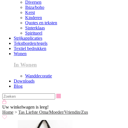
Diversen
Ibiza/boho
Kerst
Kinderen
Quotes en teksten
Sinterklaas
Spiritueel
Strijkapplicaties
Tekstborden/tegels
Textiel bedrukken
Wonen
In Wonen
Wanddecoratie
Downloads
Blog
Zoeken
Uw winkelwagen is leeg!
Home
>
Tas Liefste Oma/Moeder/Vriendin/Zus