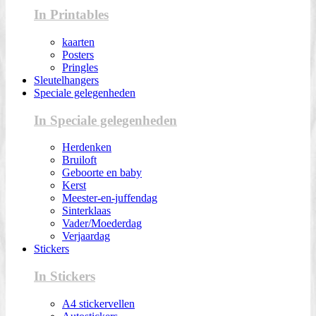
In Printables
kaarten
Posters
Pringles
Sleutelhangers
Speciale gelegenheden
In Speciale gelegenheden
Herdenken
Bruiloft
Geboorte en baby
Kerst
Meester-en-juffendag
Sinterklaas
Vader/Moederdag
Verjaardag
Stickers
In Stickers
A4 stickervellen