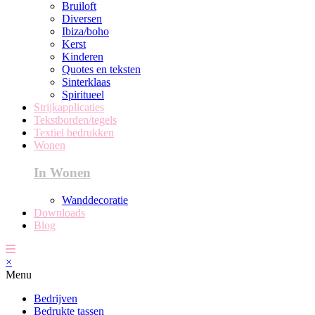
Bruiloft
Diversen
Ibiza/boho
Kerst
Kinderen
Quotes en teksten
Sinterklaas
Spiritueel
Strijkapplicaties
Tekstborden/tegels
Textiel bedrukken
Wonen
In Wonen
Wanddecoratie
Downloads
Blog
×
Menu
Bedrijven
Bedrukte tassen