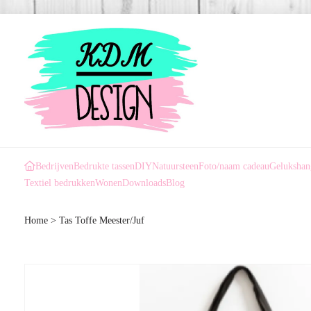
Bedrijven
Bedrukte tassen
DIY
Natuursteen
Foto/naam cadeau
Gelukshan
Textiel bedrukken
Wonen
Downloads
Blog
Home
>
Tas Toffe Meester/Juf