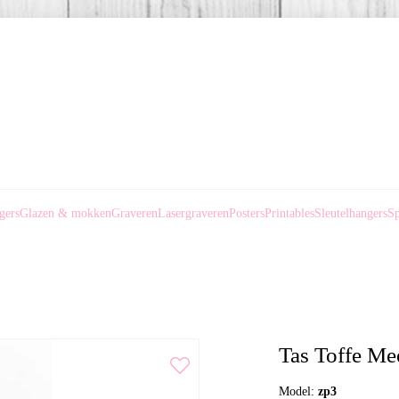
gers
Glazen & mokken
Graveren
Lasergraveren
Posters
Printables
Sleutelhangers
Sp
Tas Toffe Mee
Model:
zp3