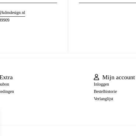
@kdmdesign.nl
39909
Extra
Mijn account
aubon
Inloggen
iedingen
Bestelhistorie
Verlanglijst