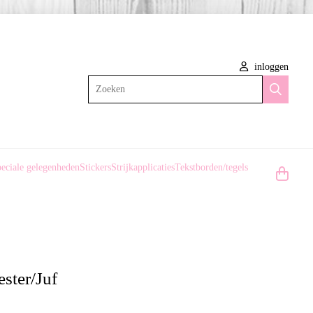
inloggen
Zoeken
eciale gelegenheden
Stickers
Strijkapplicaties
Tekstborden/tegels
ster/Juf