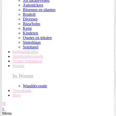
A4 stickervellen
Autostickers
Bloemen en planten
Bruiloft
Diversen
Ibiza/boho
Kerst
Kinderen
Quotes en teksten
Sinterklaas
Spiritueel
Strijkapplicaties
Tekstborden/tegels
Textiel bedrukken
Wonen
In Wonen
Wanddecoratie
Downloads
Blog
×
Menu