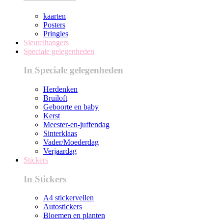
kaarten
Posters
Pringles
Sleutelhangers
Speciale gelegenheden
In Speciale gelegenheden
Herdenken
Bruiloft
Geboorte en baby
Kerst
Meester-en-juffendag
Sinterklaas
Vader/Moederdag
Verjaardag
Stickers
In Stickers
A4 stickervellen
Autostickers
Bloemen en planten