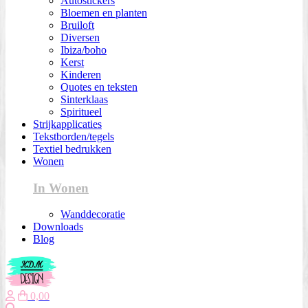
Autostickers
Bloemen en planten
Bruiloft
Diversen
Ibiza/boho
Kerst
Kinderen
Quotes en teksten
Sinterklaas
Spiritueel
Strijkapplicaties
Tekstborden/tegels
Textiel bedrukken
Wonen
In Wonen
Wanddecoratie
Downloads
Blog
0,00
Zoeken