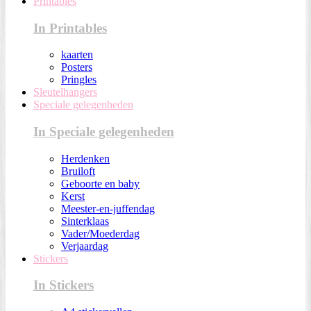
Printables
In Printables
kaarten
Posters
Pringles
Sleutelhangers
Speciale gelegenheden
In Speciale gelegenheden
Herdenken
Bruiloft
Geboorte en baby
Kerst
Meester-en-juffendag
Sinterklaas
Vader/Moederdag
Verjaardag
Stickers
In Stickers