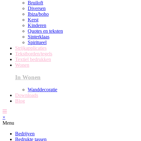
Bruiloft
Diversen
Ibiza/boho
Kerst
Kinderen
Quotes en teksten
Sinterklaas
Spiritueel
Strijkapplicaties
Tekstborden/tegels
Textiel bedrukken
Wonen
In Wonen
Wanddecoratie
Downloads
Blog
×
Menu
Bedrijven
Bedrukte tassen