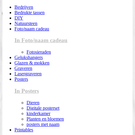
Bedrijven
Bedrukte tassen
DIY
Natuursteen
Foto/naam cadeau
In Foto/naam cadeau
Fotosieraden
Gelukshangers
Glazen & mokken
Graveren
Lasergraveren
Posters
In Posters
Dieren
Digitale posterset
kinderkamer
Planten en bloemen
posters met naam
Printables