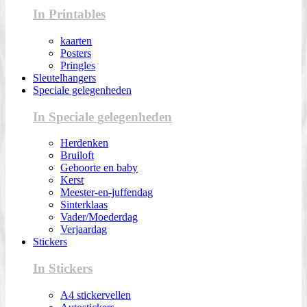
In Printables
kaarten
Posters
Pringles
Sleutelhangers
Speciale gelegenheden
In Speciale gelegenheden
Herdenken
Bruiloft
Geboorte en baby
Kerst
Meester-en-juffendag
Sinterklaas
Vader/Moederdag
Verjaardag
Stickers
In Stickers
A4 stickervellen