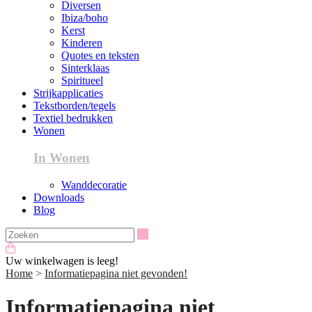
Diversen
Ibiza/boho
Kerst
Kinderen
Quotes en teksten
Sinterklaas
Spiritueel
Strijkapplicaties
Tekstborden/tegels
Textiel bedrukken
Wonen
In Wonen
Wanddecoratie
Downloads
Blog
Zoeken
Uw winkelwagen is leeg!
Home
>
Informatiepagina niet gevonden!
Informatiepagina niet