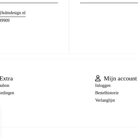
@kdmdesign.nl
39909
Extra
Mijn account
aubon
Inloggen
iedingen
Bestelhistorie
Verlanglijst