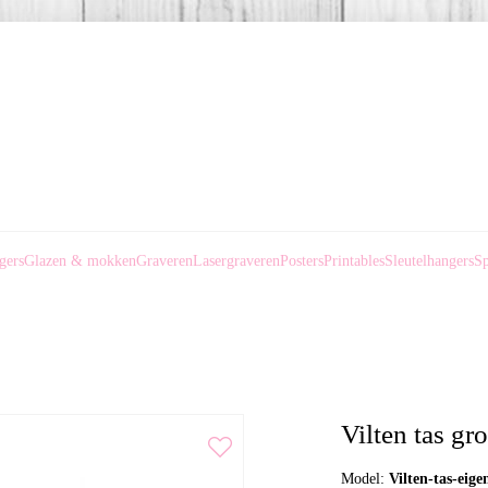
gers
Glazen & mokken
Graveren
Lasergraveren
Posters
Printables
Sleutelhangers
Sp
Vilten tas gr
Model:
Vilten-tas-eige