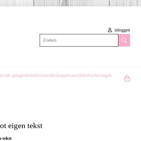
inloggen
Zoeken
eciale gelegenheden
Stickers
Strijkapplicaties
Tekstborden/tegels
oot eigen tekst
n-tekst