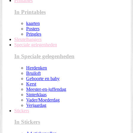
Printables
In Printables
kaarten
Posters
Pringles
Sleutelhangers
Speciale gelegenheden
In Speciale gelegenheden
Herdenken
Bruiloft
Geboorte en baby
Kerst
Meester-en-juffendag
Sinterklaas
Vader/Moederdag
Verjaardag
Stickers
In Stickers