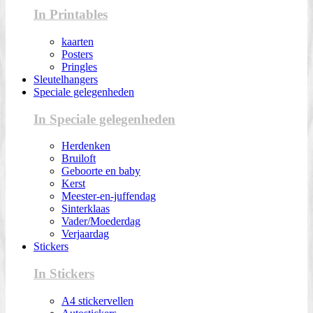
In Printables
kaarten
Posters
Pringles
Sleutelhangers
Speciale gelegenheden
In Speciale gelegenheden
Herdenken
Bruiloft
Geboorte en baby
Kerst
Meester-en-juffendag
Sinterklaas
Vader/Moederdag
Verjaardag
Stickers
In Stickers
A4 stickervellen