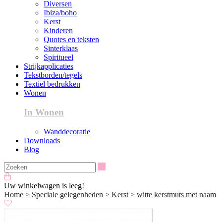
Diversen
Ibiza/boho
Kerst
Kinderen
Quotes en teksten
Sinterklaas
Spiritueel
Strijkapplicaties
Tekstborden/tegels
Textiel bedrukken
Wonen
In Wonen
Wanddecoratie
Downloads
Blog
Zoeken
Uw winkelwagen is leeg!
Home
>
Speciale gelegenheden
>
Kerst
>
witte kerstmuts met naam