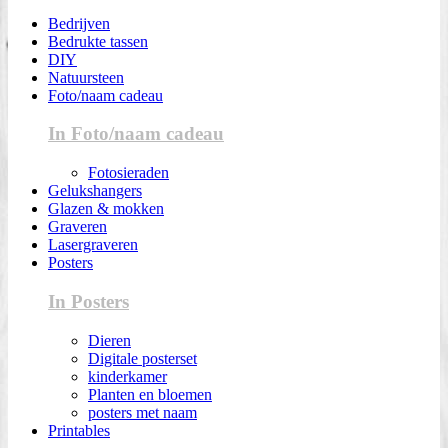
Bedrijven
Bedrukte tassen
DIY
Natuursteen
Foto/naam cadeau
In Foto/naam cadeau
Fotosieraden
Gelukshangers
Glazen & mokken
Graveren
Lasergraveren
Posters
In Posters
Dieren
Digitale posterset
kinderkamer
Planten en bloemen
posters met naam
Printables