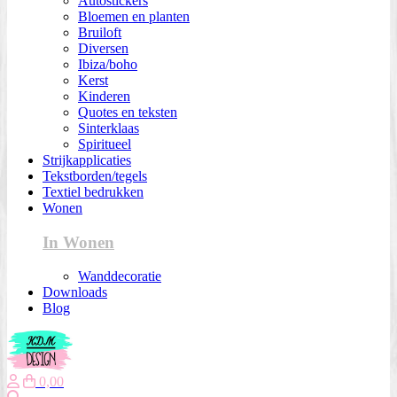
Autostickers
Bloemen en planten
Bruiloft
Diversen
Ibiza/boho
Kerst
Kinderen
Quotes en teksten
Sinterklaas
Spiritueel
Strijkapplicaties
Tekstborden/tegels
Textiel bedrukken
Wonen
In Wonen
Wanddecoratie
Downloads
Blog
0,00
Zoeken