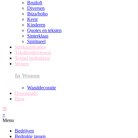
Bruiloft
Diversen
Ibiza/boho
Kerst
Kinderen
Quotes en teksten
Sinterklaas
Spiritueel
Strijkapplicaties
Tekstborden/tegels
Textiel bedrukken
Wonen
In Wonen
Wanddecoratie
Downloads
Blog
×
Menu
Bedrijven
Bedrukte tassen