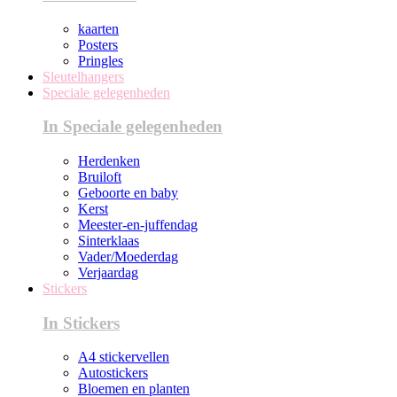
kaarten
Posters
Pringles
Sleutelhangers
Speciale gelegenheden
In Speciale gelegenheden
Herdenken
Bruiloft
Geboorte en baby
Kerst
Meester-en-juffendag
Sinterklaas
Vader/Moederdag
Verjaardag
Stickers
In Stickers
A4 stickervellen
Autostickers
Bloemen en planten