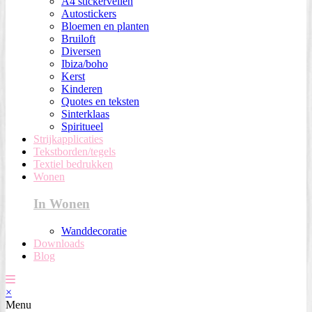
A4 stickervellen
Autostickers
Bloemen en planten
Bruiloft
Diversen
Ibiza/boho
Kerst
Kinderen
Quotes en teksten
Sinterklaas
Spiritueel
Strijkapplicaties
Tekstborden/tegels
Textiel bedrukken
Wonen
In Wonen
Wanddecoratie
Downloads
Blog
×
Menu