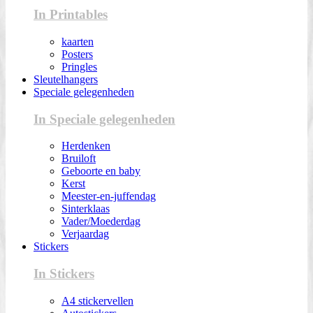
In Printables
kaarten
Posters
Pringles
Sleutelhangers
Speciale gelegenheden
In Speciale gelegenheden
Herdenken
Bruiloft
Geboorte en baby
Kerst
Meester-en-juffendag
Sinterklaas
Vader/Moederdag
Verjaardag
Stickers
In Stickers
A4 stickervellen