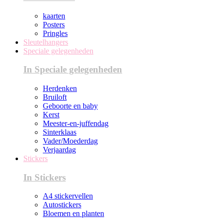
kaarten
Posters
Pringles
Sleutelhangers
Speciale gelegenheden
In Speciale gelegenheden
Herdenken
Bruiloft
Geboorte en baby
Kerst
Meester-en-juffendag
Sinterklaas
Vader/Moederdag
Verjaardag
Stickers
In Stickers
A4 stickervellen
Autostickers
Bloemen en planten