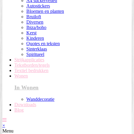
A4 stickervellen
Autostickers
Bloemen en planten
Bruiloft
Diversen
Ibiza/boho
Kerst
Kinderen
Quotes en teksten
Sinterklaas
Spiritueel
Strijkapplicaties
Tekstborden/tegels
Textiel bedrukken
Wonen
In Wonen
Wanddecoratie
Downloads
Blog
×
Menu