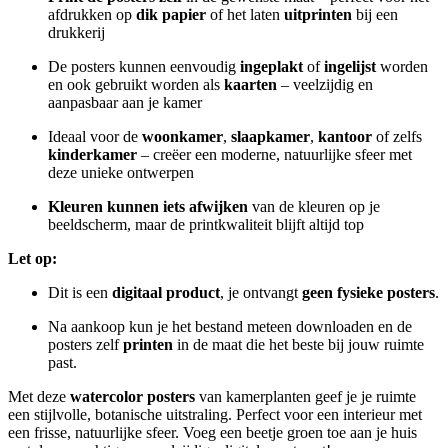
afdrukken op
dik papier
of het laten
uitprinten
bij een
drukkerij
De posters kunnen eenvoudig
ingeplakt
of
ingelijst
worden
en ook gebruikt worden als
kaarten
– veelzijdig en
aanpasbaar aan je kamer
Ideaal voor de
woonkamer
,
slaapkamer
,
kantoor
of zelfs
kinderkamer
– creëer een moderne, natuurlijke sfeer met
deze unieke ontwerpen
Kleuren kunnen iets afwijken
van de kleuren op je
beeldscherm, maar de printkwaliteit blijft altijd top
Let op:
Dit is een
digitaal product
, je ontvangt
geen fysieke posters
.
Na aankoop kun je het bestand meteen downloaden en de
posters zelf
printen
in de maat die het beste bij jouw ruimte
past.
Met deze
watercolor posters
van kamerplanten geef je je ruimte
een stijlvolle, botanische uitstraling. Perfect voor een interieur met
een frisse, natuurlijke sfeer. Voeg een beetje groen toe aan je huis