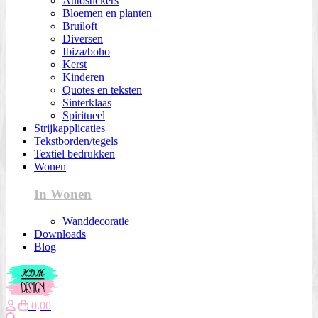
Autostickers
Bloemen en planten
Bruiloft
Diversen
Ibiza/boho
Kerst
Kinderen
Quotes en teksten
Sinterklaas
Spiritueel
Strijkapplicaties
Tekstborden/tegels
Textiel bedrukken
Wonen
In Wonen
Wanddecoratie
Downloads
Blog
0,00
Zoeken