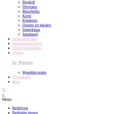
Bruiloft
Diversen
Ibiza/boho
Kerst
Kinderen
Quotes en teksten
Sinterklaas
Spiritueel
Strijkapplicaties
Tekstborden/tegels
Textiel bedrukken
Wonen
In Wonen
Wanddecoratie
Downloads
Blog
×
Menu
Bedrijven
Bedrukte tassen