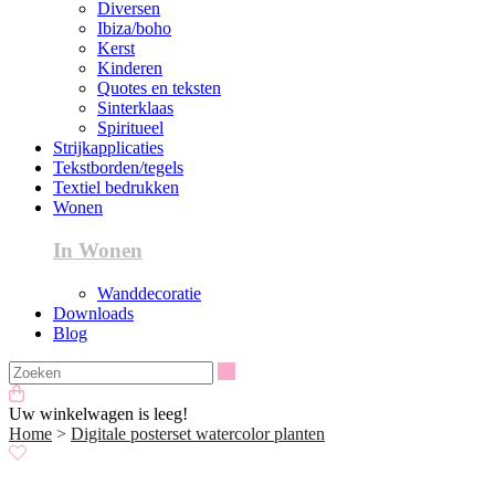
Diversen
Ibiza/boho
Kerst
Kinderen
Quotes en teksten
Sinterklaas
Spiritueel
Strijkapplicaties
Tekstborden/tegels
Textiel bedrukken
Wonen
In Wonen
Wanddecoratie
Downloads
Blog
Zoeken
Uw winkelwagen is leeg!
Home
>
Digitale posterset watercolor planten