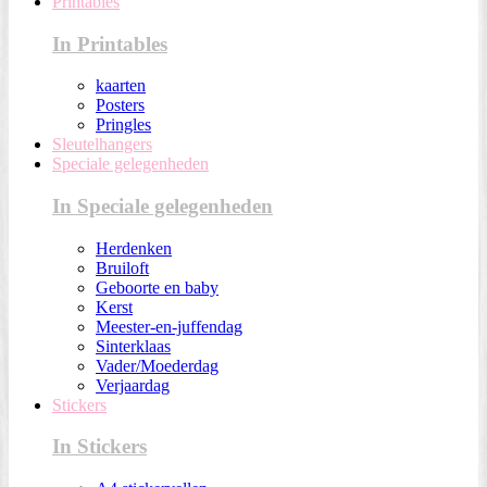
Printables
In Printables
kaarten
Posters
Pringles
Sleutelhangers
Speciale gelegenheden
In Speciale gelegenheden
Herdenken
Bruiloft
Geboorte en baby
Kerst
Meester-en-juffendag
Sinterklaas
Vader/Moederdag
Verjaardag
Stickers
In Stickers