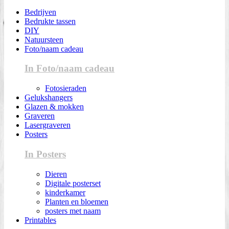
Bedrijven
Bedrukte tassen
DIY
Natuursteen
Foto/naam cadeau
In Foto/naam cadeau
Fotosieraden
Gelukshangers
Glazen & mokken
Graveren
Lasergraveren
Posters
In Posters
Dieren
Digitale posterset
kinderkamer
Planten en bloemen
posters met naam
Printables