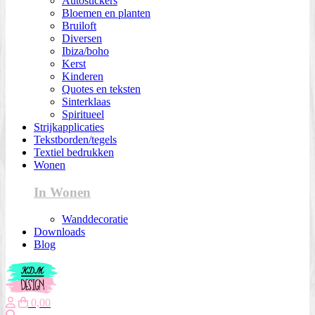
Autostickers
Bloemen en planten
Bruiloft
Diversen
Ibiza/boho
Kerst
Kinderen
Quotes en teksten
Sinterklaas
Spiritueel
Strijkapplicaties
Tekstborden/tegels
Textiel bedrukken
Wonen
In Wonen
Wanddecoratie
Downloads
Blog
0,00
Zoeken