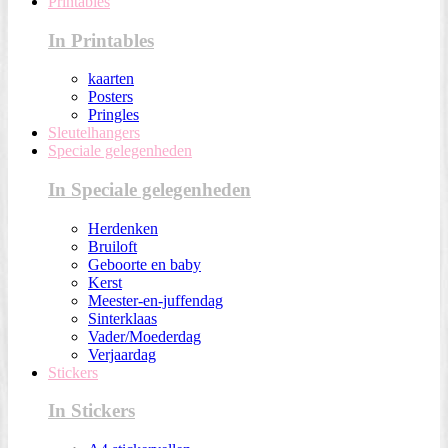
Printables
In Printables
kaarten
Posters
Pringles
Sleutelhangers
Speciale gelegenheden
In Speciale gelegenheden
Herdenken
Bruiloft
Geboorte en baby
Kerst
Meester-en-juffendag
Sinterklaas
Vader/Moederdag
Verjaardag
Stickers
In Stickers