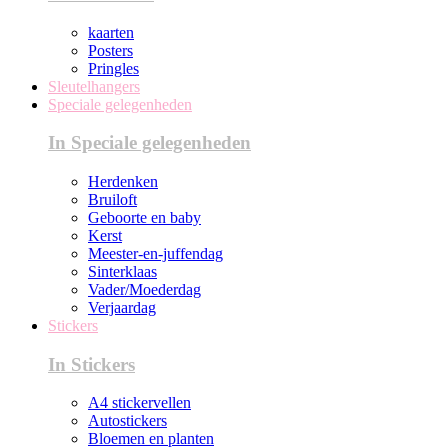
kaarten
Posters
Pringles
Sleutelhangers
Speciale gelegenheden
In Speciale gelegenheden
Herdenken
Bruiloft
Geboorte en baby
Kerst
Meester-en-juffendag
Sinterklaas
Vader/Moederdag
Verjaardag
Stickers
In Stickers
A4 stickervellen
Autostickers
Bloemen en planten