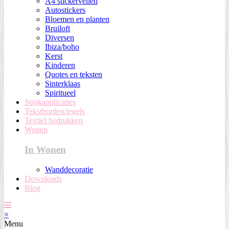
A4 stickervellen
Autostickers
Bloemen en planten
Bruiloft
Diversen
Ibiza/boho
Kerst
Kinderen
Quotes en teksten
Sinterklaas
Spiritueel
Strijkapplicaties
Tekstborden/tegels
Textiel bedrukken
Wonen
In Wonen
Wanddecoratie
Downloads
Blog
×
Menu