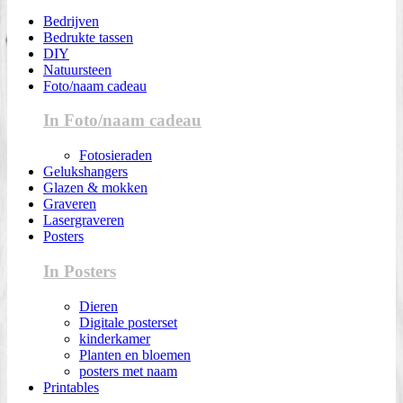
Bedrijven
Bedrukte tassen
DIY
Natuursteen
Foto/naam cadeau
In Foto/naam cadeau
Fotosieraden
Gelukshangers
Glazen & mokken
Graveren
Lasergraveren
Posters
In Posters
Dieren
Digitale posterset
kinderkamer
Planten en bloemen
posters met naam
Printables