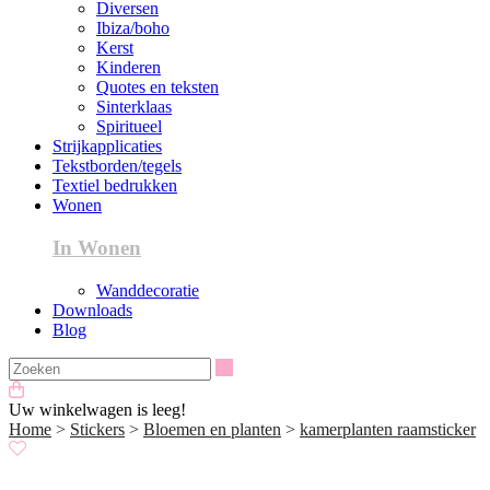
Diversen
Ibiza/boho
Kerst
Kinderen
Quotes en teksten
Sinterklaas
Spiritueel
Strijkapplicaties
Tekstborden/tegels
Textiel bedrukken
Wonen
In Wonen
Wanddecoratie
Downloads
Blog
Zoeken
Uw winkelwagen is leeg!
Home
>
Stickers
>
Bloemen en planten
>
kamerplanten raamsticker