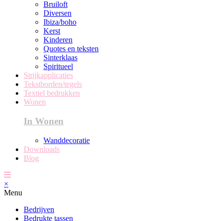
Bruiloft
Diversen
Ibiza/boho
Kerst
Kinderen
Quotes en teksten
Sinterklaas
Spiritueel
Strijkapplicaties
Tekstborden/tegels
Textiel bedrukken
Wonen
In Wonen
Wanddecoratie
Downloads
Blog
×
Menu
Bedrijven
Bedrukte tassen