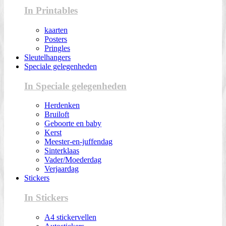
In Printables
kaarten
Posters
Pringles
Sleutelhangers
Speciale gelegenheden
In Speciale gelegenheden
Herdenken
Bruiloft
Geboorte en baby
Kerst
Meester-en-juffendag
Sinterklaas
Vader/Moederdag
Verjaardag
Stickers
In Stickers
A4 stickervellen